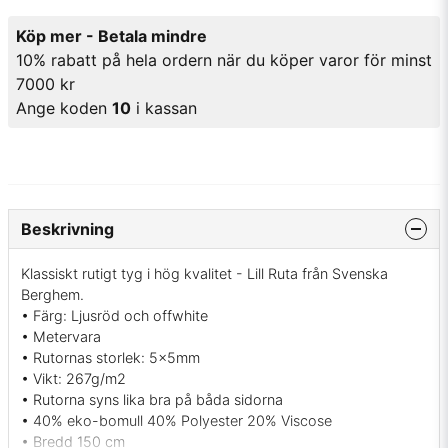
Köp mer - Betala mindre
10% rabatt på hela ordern när du köper varor för minst
7000 kr
Ange koden
10
i kassan
Beskrivning
Klassiskt rutigt tyg i hög kvalitet - Lill Ruta från Svenska
Berghem.
• Färg: Ljusröd och offwhite
• Metervara
• Rutornas storlek: 5x5mm
• Vikt: 267g/m2
• Rutorna syns lika bra på båda sidorna
• 40% eko-bomull 40% Polyester 20% Viscose
• Bredd 150 cm