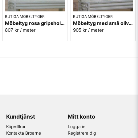
RUTIGA MÖBELTYGER
RUTIGA MÖBELTYGER
Möbeltyg rosa gripsholmsruta - Ekeby nr.31
Möbeltyg med små olivgröna rutor - Lill Ruta 278
807 kr
/ meter
905 kr
/ meter
Kundtjänst
Mitt konto
Köpvillkor
Logga in
Kontakta Broarne
Registrera dig