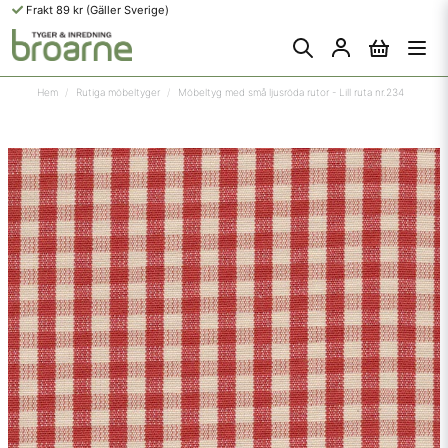
Frakt 89 kr (Gäller Sverige)
Hem
Rutiga möbeltyger
Möbeltyg med små ljusröda rutor - Lill ruta nr.234