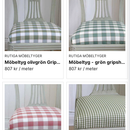
Ericsson.
Mera rutiga möbeltyger
RUTIGA MÖBELTYGER
RUTIGA MÖBELTYGER
Möbeltyg olivgrön Gripsholmsruta - Ekeby nr.72
Möbeltyg - grön gripsholmsruta - Ekeby nr. 71
807 kr
/ meter
807 kr
/ meter