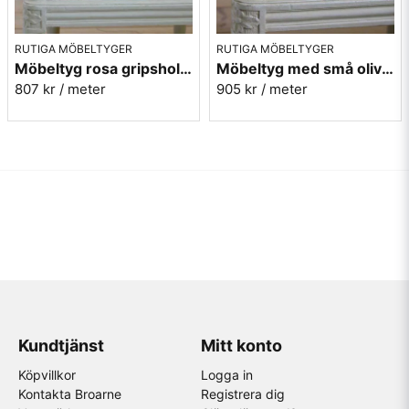
RUTIGA MÖBELTYGER
RUTIGA MÖBELTYGER
Möbeltyg rosa gripsholmsruta - Ekeby nr.31
Möbeltyg med små olivgröna rutor - Lill Ruta 278
807 kr
/ meter
905 kr
/ meter
Kundtjänst
Mitt konto
Köpvillkor
Logga in
Kontakta Broarne
Registrera dig