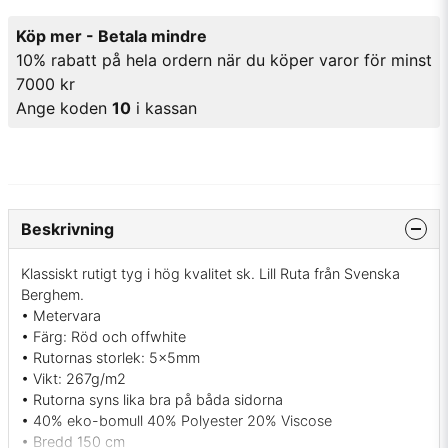
Köp mer - Betala mindre
10% rabatt på hela ordern när du köper varor för minst
7000 kr
Ange koden
10
i kassan
Beskrivning
Klassiskt rutigt tyg i hög kvalitet sk. Lill Ruta från Svenska
Berghem.
• Metervara
• Färg: Röd och offwhite
• Rutornas storlek: 5x5mm
• Vikt: 267g/m2
• Rutorna syns lika bra på båda sidorna
• 40% eko-bomull 40% Polyester 20% Viscose
• Bredd 150 cm