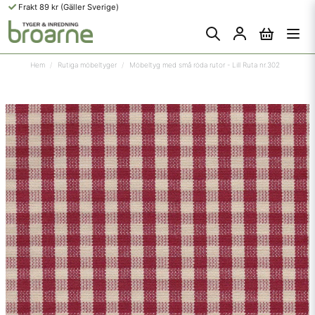
Frakt 89 kr (Gäller Sverige)
Hem
Rutiga möbeltyger
Möbeltyg med små röda rutor - Lill Ruta nr.302