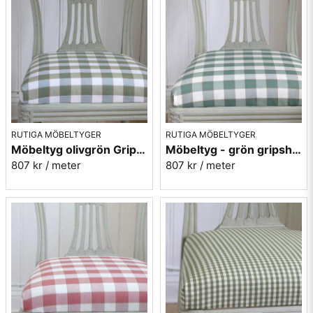
Ericsson.
Mera rutiga möbeltyger
RUTIGA MÖBELTYGER
RUTIGA MÖBELTYGER
Möbeltyg olivgrön Gripsholmsruta - Ekeby nr.72
Möbeltyg - grön gripsholmsruta - Ekeby nr. 71
807 kr
/ meter
807 kr
/ meter