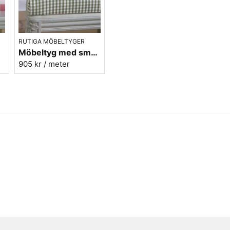
sträcker sig alltså så långt t
grundades 1951 av Kurt Eric
startade han tillverkning av
Väveriet utvecklades och so
RUTIGA MÖBELTYGER
bestod av möbeltyg med båd
r.31
Möbeltyg med små olivgröna rutor - Lill Ruta 278
och frotté. Teknisk väv i fo
905 kr
/ meter
tidigt en stor produktgrupp.
Idag ägs och drivs verksamh
Mera rutiga möbeltyger