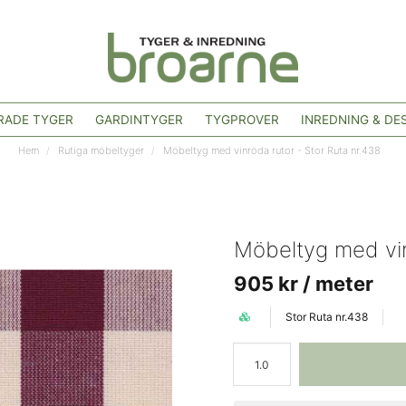
ADE TYGER
GARDINTYGER
TYGPROVER
INREDNING & DE
Hem
Rutiga möbeltyger
Möbeltyg med vinröda rutor - Stor Ruta nr.438
Möbeltyg med vin
905 kr
/ meter
Stor Ruta nr.438