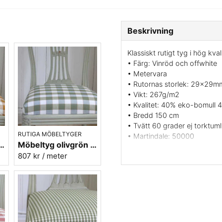
Beskrivning
Klassiskt rutigt tyg i hög kval
• Färg: Vinröd och offwhite
• Metervara
• Rutornas storlek: 29x29m
• Vikt: 267g/m2
• Kvalitet: 40% eko-bomull 
• Bredd 150 cm
• Tvätt 60 grader ej torktumli
RUTIGA MÖBELTYGER
• Martindale: 50000
 gripsholmsruta - Ekeby nr.10
Möbeltyg olivgrön Gripsholmsruta - Ekeby nr.72
• Svensk tillverkning
807 kr
/ meter
• Leveransvillkor: Beställning
Vill du ha ett tygprov maila 
Berghems möbeltyg Stor Ruta 
lämpligt för möbler, draperie
tåligt tyg som passar för st
Populära Gustavianska möbler 