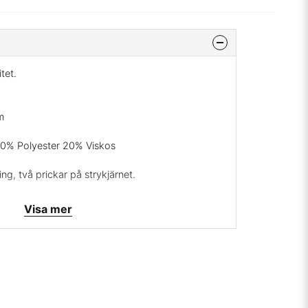
itet.
m
40% Polyester 20% Viskos
ng, två prickar på strykjärnet.
Visa mer
svara, leveranstid ca. 7 dagar, ingen returrätt.
mig på:
info@broarne.se
är ett smidigt och populärt tyg. Tyget är
r, hissgardiner och dynor. Mycket slitstark och
olsdynor och stoppade möbler i rakare modell.
är ofta klädda i randiga och rutiga tyger, stilen