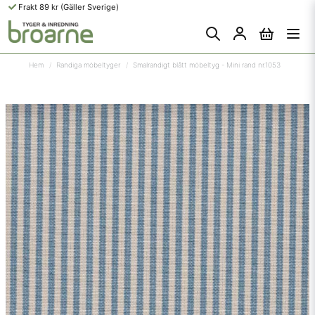
Frakt 89 kr (Gäller Sverige)
Hem
Randiga möbeltyger
Smalrandigt blått möbeltyg - Mini rand nr.1053