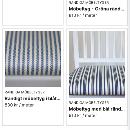
RANDIGA MÖBELTYGER
Möbeltyg - Gröna ränder - Ellinor nr.70
810 kr
/ meter
RANDIGA MÖBELTYGER
Randigt möbeltyg i blått - Sofia Rand nr.50
RANDIGA MÖBELTYGER
830 kr
/ meter
Möbeltyg med blå ränder i eko-bomull - Fredrika nr.50
910 kr
/ meter