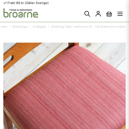
Frakt 89 kr (Gäller Sverige)
Hem
Möbeltyger
Enfärgade
Möbeltyg Palett mörkrosa nr.31 - Carl Malmstens-kvalitet