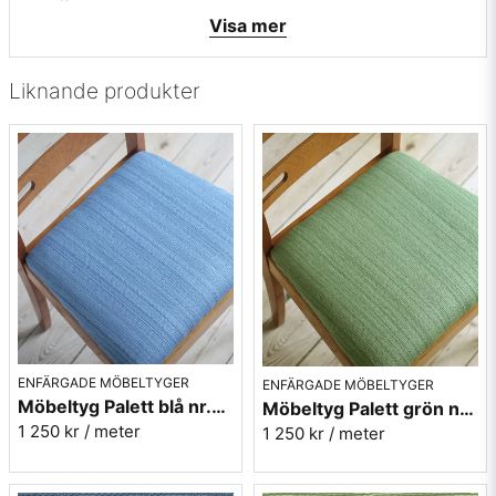
• Mönsterbild: tvärgående
Visa mer
• Beställningsvara, ingen returrätt
Vill du ha ett tygprov? maila mig på
info@broarne.se
Liknande produkter
ENFÄRGADE MÖBELTYGER
ENFÄRGADE MÖBELTYGER
Möbeltyg Palett blå nr.50 - Carl Malmstens-kvalitet
Möbeltyg Palett grön nr.70 - Carl Malmstens-kvalitet
1 250 kr
/ meter
1 250 kr
/ meter