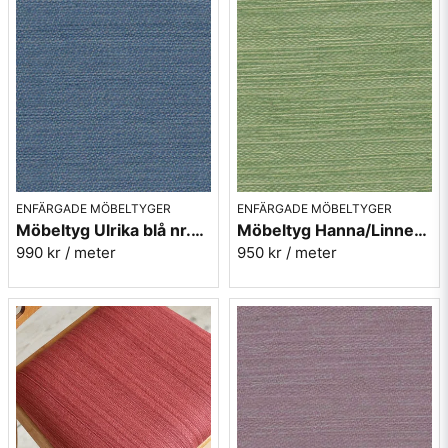
ENFÄRGADE MÖBELTYGER
ENFÄRGADE MÖBELTYGER
Möbeltyg Ulrika blå nr.51 - Carl Malmstens-kvalitet
Möbeltyg Hanna/Linnea grön melerad nr.75 - Carl Malmstens-kvalitet
990 kr
/ meter
950 kr
/ meter