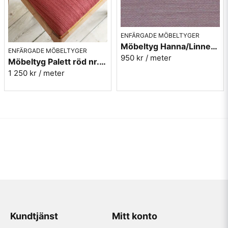
ENFÄRGADE MÖBELTYGER
Möbeltyg Hanna/Linnea violett nr.45 - Carl Malmstens-kvalitet
ENFÄRGADE MÖBELTYGER
950 kr
/ meter
Möbeltyg Palett röd nr.30 - Carl Malmstens-kvalitet
1 250 kr
/ meter
Kundtjänst
Mitt konto