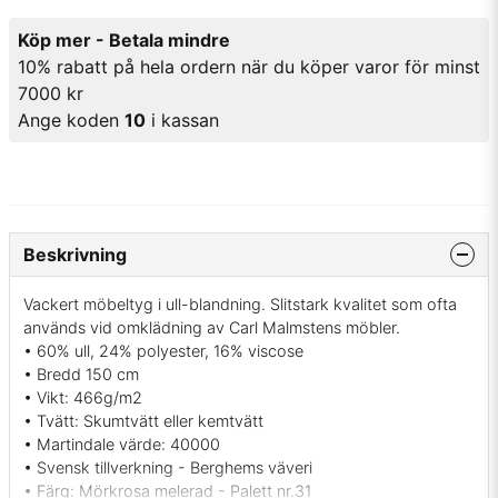
Köp mer - Betala mindre
10% rabatt på hela ordern när du köper varor för minst
7000 kr
Ange koden
10
i kassan
Beskrivning
Vackert möbeltyg i ull-blandning. Slitstark kvalitet som ofta
används vid omklädning av Carl Malmstens möbler.
• 60% ull, 24% polyester, 16% viscose
• Bredd 150 cm
• Vikt: 466g/m2
• Tvätt: Skumtvätt eller kemtvätt
• Martindale värde: 40000
• Svensk tillverkning - Berghems väveri
• Färg: Mörkrosa melerad - Palett nr.31