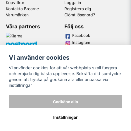
Köpvillkor
Logga in
Kontakta Broarne
Registrera dig
Varumärken
Glömt lösenord?
Våra partners
Följ oss
Facebook
Instagram
Youtube
Vi använder cookies
Broarne AB
Vi använder cookies för att vår webbplats skall fungera
© Copyright
och erbjuda dig bästa upplevelse. Bekräfta ditt samtycke
genom att trycka på godkänn alla eller anpassa via
inställningar
Godkänn alla
Inställningar
Powered by Nyehandel AB