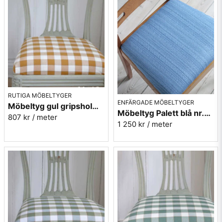
RUTIGA MÖBELTYGER
ENFÄRGADE MÖBELTYGER
Möbeltyg gul gripsholmsruta - Ekeby nr.10
Möbeltyg Palett blå nr.50 - Carl Malmstens-kvalitet
807 kr
/ meter
1 250 kr
/ meter