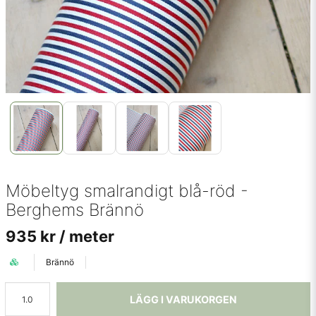
Möbeltyg smalrandigt blå-röd -
Berghems Brännö
935 kr
/ meter
Brännö
LÄGG I VARUKORGEN