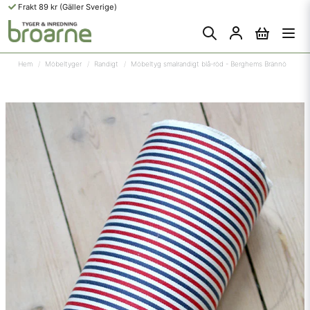
Frakt 89 kr (Gäller Sverige)
Hem
Möbeltyger
Randigt
Möbeltyg smalrandigt blå-röd - Berghems Brännö