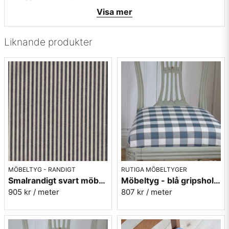
• Färger: Vit med blå och röda ränder - Fin New England-stil
Visa mer
eller för sjönära inredning
• Mönsterbild: Längsgående
• Beställningsvara, ingen returrätt
Liknande produkter
Vill du ha ett tygprov maila mig på:
info@broarne.se
MÖBELTYG - RANDIGT
RUTIGA MÖBELTYGER
Smalrandigt svart möbeltyg - Mini rand nr.1099
Möbeltyg - blå gripsholmsruta - Ekeby nr.50
905 kr
/ meter
807 kr
/ meter