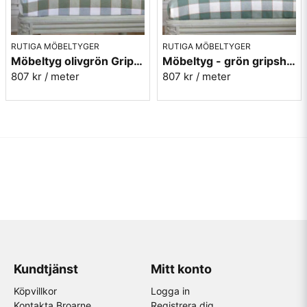
RUTIGA MÖBELTYGER
RUTIGA MÖBELTYGER
Möbeltyg olivgrön Gripsholmsruta - Ekeby nr.72
Möbeltyg - grön gripsholmsruta - Ekeby nr. 71
807 kr
/ meter
807 kr
/ meter
Kundtjänst
Mitt konto
Köpvillkor
Logga in
Kontakta Broarne
Registrera dig