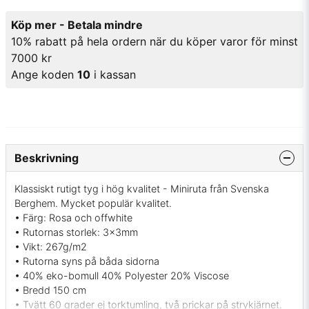
Köp mer - Betala mindre
10% rabatt på hela ordern när du köper varor för minst
7000 kr
Ange koden
10
i kassan
Beskrivning
Klassiskt rutigt tyg i hög kvalitet - Miniruta från Svenska
Berghem. Mycket populär kvalitet.
• Färg: Rosa och offwhite
• Rutornas storlek: 3x3mm
• Vikt: 267g/m2
• Rutorna syns på båda sidorna
• 40% eko-bomull 40% Polyester 20% Viscose
• Bredd 150 cm
• Tvätt 60 grader ej torktumling, två prickar på strykjärnet.