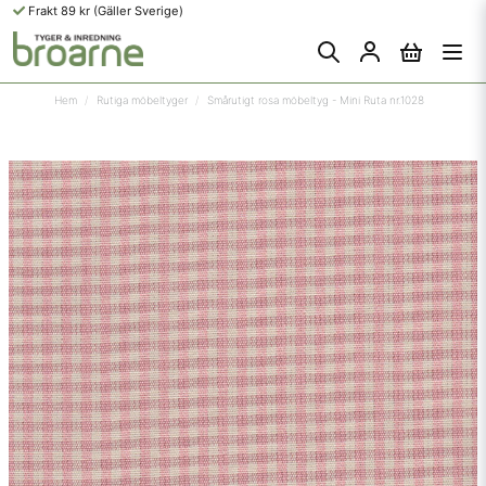
Frakt 89 kr (Gäller Sverige)
Hem
Rutiga möbeltyger
Smårutigt rosa möbeltyg - Mini Ruta nr.1028