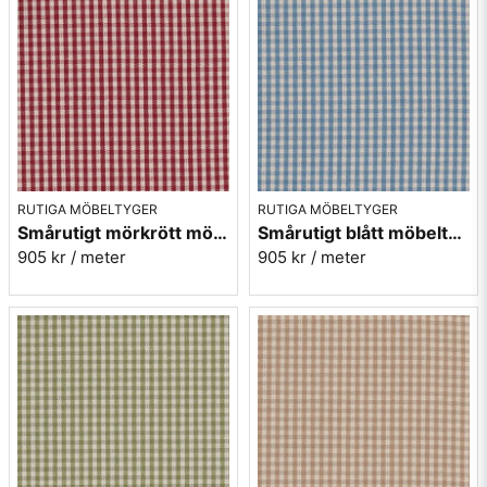
Ericsson.
Mera rutiga möbeltyger
RUTIGA MÖBELTYGER
RUTIGA MÖBELTYGER
Smårutigt mörkrött möbeltyg - Mini Ruta nr.1030
Smårutigt blått möbeltyg - Mini Ruta nr.1052
905 kr
/ meter
905 kr
/ meter