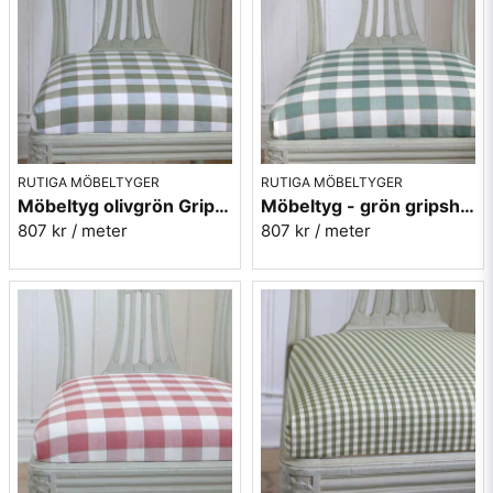
Idag ägs och drivs verksamheten av Lena och Lennart
Ericsson.
Mera rutiga tyger
RUTIGA MÖBELTYGER
RUTIGA MÖBELTYGER
Möbeltyg olivgrön Gripsholmsruta - Ekeby nr.72
Möbeltyg - grön gripsholmsruta - Ekeby nr. 71
807 kr
/ meter
807 kr
/ meter