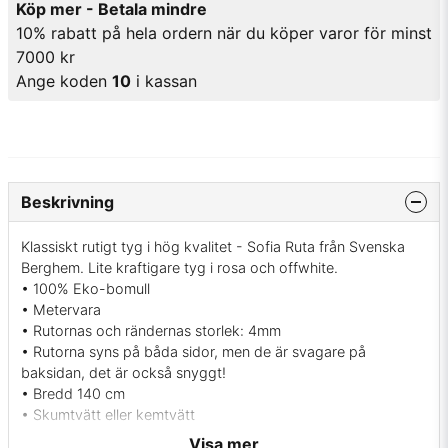
Köp mer - Betala mindre
10% rabatt på hela ordern när du köper varor för minst
7000 kr
Ange koden
10
i kassan
Beskrivning
Klassiskt rutigt tyg i hög kvalitet - Sofia Ruta från Svenska
Berghem. Lite kraftigare tyg i rosa och offwhite.
• 100% Eko-bomull
• Metervara
• Rutornas och rändernas storlek: 4mm
• Rutorna syns på båda sidor, men de är svagare på
baksidan, det är också snyggt!
• Bredd 140 cm
• Skumtvätt eller kemtvätt
• Martindale värde: 30000
Visa mer