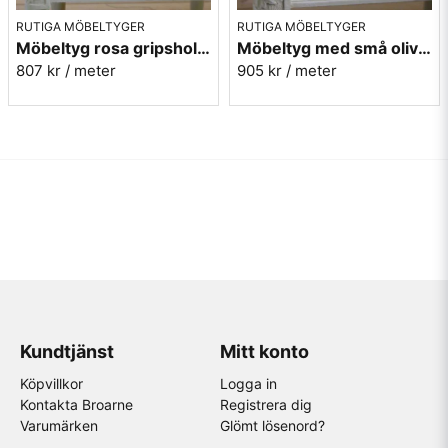
RUTIGA MÖBELTYGER
RUTIGA MÖBELTYGER
Möbeltyg rosa gripsholmsruta - Ekeby nr.31
Möbeltyg med små olivgröna rutor - Lill Ruta 278
807 kr
/ meter
905 kr
/ meter
Kundtjänst
Mitt konto
Köpvillkor
Logga in
Kontakta Broarne
Registrera dig
Varumärken
Glömt lösenord?