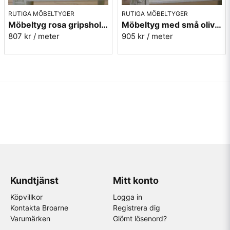
RUTIGA MÖBELTYGER
RUTIGA MÖBELTYGER
Möbeltyg rosa gripsholmsruta - Ekeby nr.31
Möbeltyg med små olivgröna rutor - Lill Ruta 278
807 kr
/ meter
905 kr
/ meter
Kundtjänst
Mitt konto
Köpvillkor
Logga in
Kontakta Broarne
Registrera dig
Varumärken
Glömt lösenord?