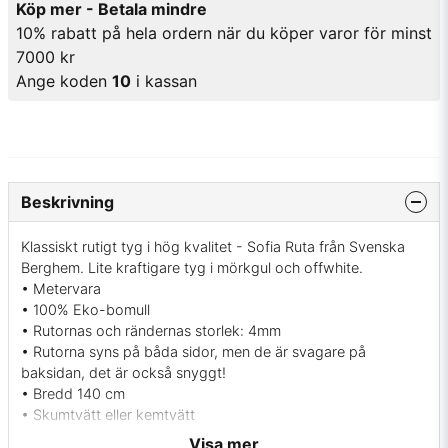
Köp mer - Betala mindre
10% rabatt på hela ordern när du köper varor för minst
7000 kr
Ange koden
10
i kassan
Beskrivning
Klassiskt rutigt tyg i hög kvalitet - Sofia Ruta från Svenska
Berghem. Lite kraftigare tyg i mörkgul och offwhite.
• Metervara
• 100% Eko-bomull
• Rutornas och rändernas storlek: 4mm
• Rutorna syns på båda sidor, men de är svagare på
baksidan, det är också snyggt!
• Bredd 140 cm
• Skumtvätt eller kemtvätt
• Martindale värde: 30000
Visa mer