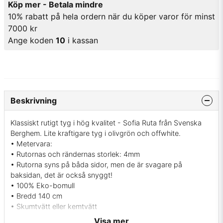
Köp mer - Betala mindre
10% rabatt på hela ordern när du köper varor för minst
7000 kr
Ange koden
10
i kassan
Beskrivning
Klassiskt rutigt tyg i hög kvalitet - Sofia Ruta från Svenska
Berghem. Lite kraftigare tyg i olivgrön och offwhite.
• Metervara:
• Rutornas och rändernas storlek: 4mm
• Rutorna syns på båda sidor, men de är svagare på
baksidan, det är också snyggt!
• 100% Eko-bomull
• Bredd 140 cm
• Skumtvätt eller kemtvätt
• Martindale värde: 30000
Visa mer