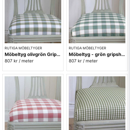
Idag ägs och drivs verksamheten av Lena och Lennart
Ericsson.
Mera rutiga tyger
RUTIGA MÖBELTYGER
RUTIGA MÖBELTYGER
Möbeltyg olivgrön Gripsholmsruta - Ekeby nr.72
Möbeltyg - grön gripsholmsruta - Ekeby nr. 71
807 kr
/ meter
807 kr
/ meter