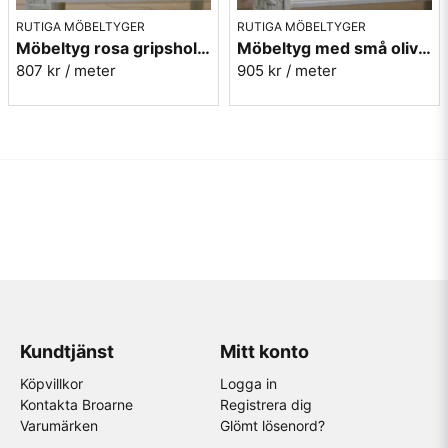
RUTIGA MÖBELTYGER
RUTIGA MÖBELTYGER
Möbeltyg rosa gripsholmsruta - Ekeby nr.31
Möbeltyg med små olivgröna rutor - Lill Ruta 278
807 kr
/ meter
905 kr
/ meter
Kundtjänst
Mitt konto
Köpvillkor
Logga in
Kontakta Broarne
Registrera dig
Varumärken
Glömt lösenord?