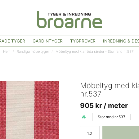
ADE TYGER
GARDINTYGER
TYGPROVER
INREDNING & DE
Hem
Randiga möbeltyger
Möbeltyg med klarröda ränder - Stor rand nr.537
Möbeltyg med kla
nr.537
905 kr
/ meter
Stor rand nr.537