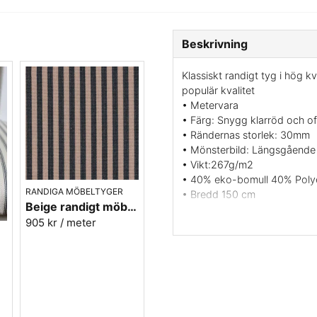
Beskrivning
Klassiskt randigt tyg i hög 
populär kvalitet
• Metervara
• Färg: Snygg klarröd och of
• Rändernas storlek: 30mm
• Mönsterbild: Längsgående
• Vikt:267g/m2
• 40% eko-bomull 40% Poly
RANDIGA MÖBELTYGER
• Bredd 150 cm
Beige randigt möbeltyg - Lill rand nr.391
• Tvätt 60 grader ej torktumli
905 kr
/ meter
• Martindale värde: 50000
• Svensk tillverkning av Ber
.90
• Leveransvillkor: Beställning
Vill du ha ett tygprov maila 