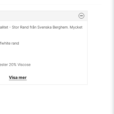
kvalitet - Stor Rand från Svenska Berghem. Mycket
fwhite rand
ester 20% Viscose
ng, två prickar på strykjärnet.
Visa mer
ghems väveri
svara, leveranstid ca. 7 dagar, ingen returrätt.
mig på:
info@broarne.se