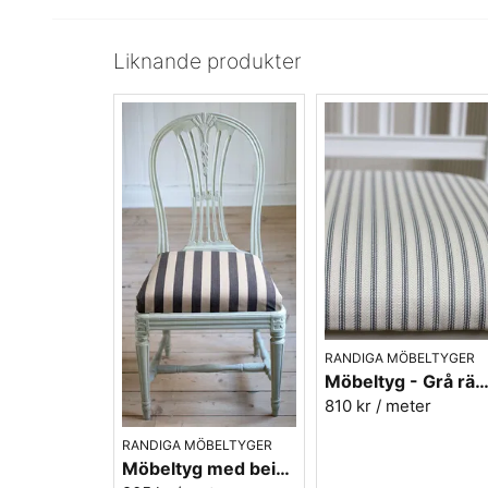
Liknande produkter
RANDIGA MÖBELTYGER
Möbeltyg - Grå ränder - Ellinor nr
810 kr
/ meter
RANDIGA MÖBELTYGER
Möbeltyg med beige/svarta ränder - Stor rand nr.591