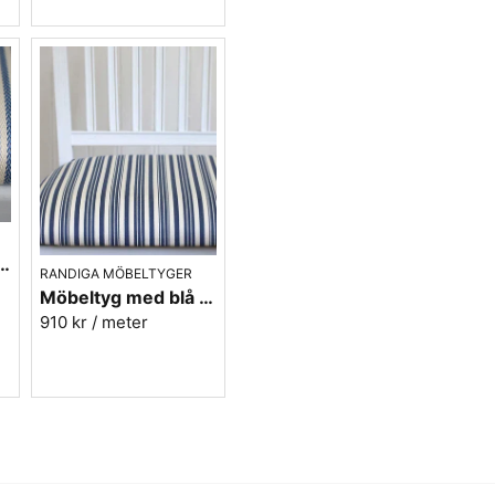
Mera randiga möbeltyger
tyg i blått - Sofia Rand nr.50
RANDIGA MÖBELTYGER
Möbeltyg med blå ränder i eko-bomull - Fredrika nr.50
910 kr
/ meter