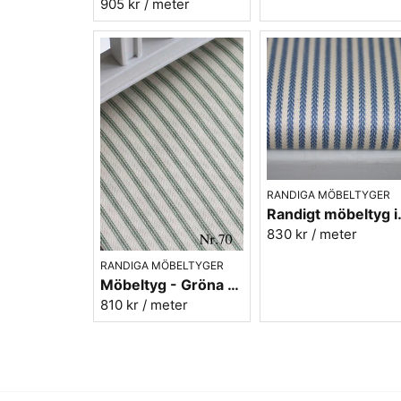
905 kr
/ meter
RANDIGA MÖBELTYGER
Randigt möbel
830 kr
/ meter
RANDIGA MÖBELTYGER
Möbeltyg - Gröna ränder - Ellinor nr.70
810 kr
/ meter