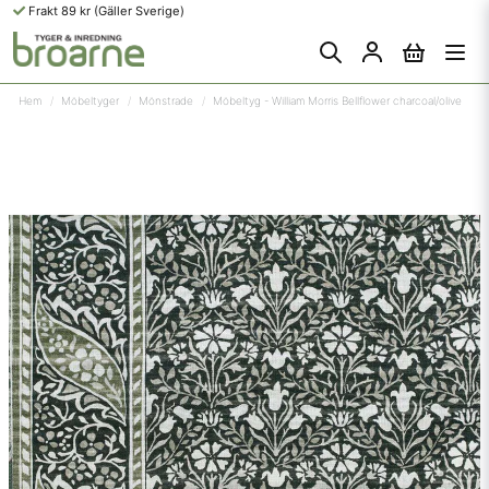
Frakt 89 kr (Gäller Sverige)
Hem
Möbeltyger
Mönstrade
Möbeltyg - William Morris Bellflower charcoal/olive