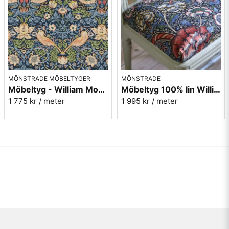
MÖNSTRADE MÖBELTYGER
MÖNSTRADE
Möbeltyg - William Morris - Strawberry thief indigo/mineral
Möbeltyg 100% lin William Morris - Wandle - indigo/carmine
1 775 kr
/ meter
1 995 kr
/ meter