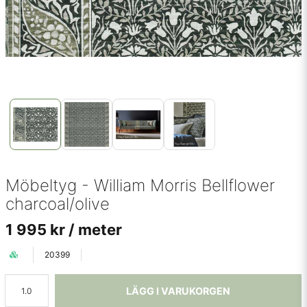
Möbeltyg - William Morris Bellflower
charcoal/olive
1 995 kr
/ meter
20399
LÄGG I VARUKORGEN