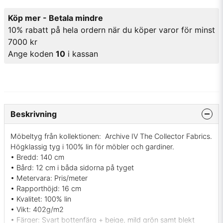
Köp mer - Betala mindre
10% rabatt på hela ordern när du köper varor för minst
7000 kr
Ange koden
10
i kassan
Beskrivning
Möbeltyg från kollektionen: Archive IV The Collector Fabrics.
Högklassig tyg i 100% lin för möbler och gardiner.
• Bredd: 140 cm
• Bård: 12 cm i båda sidorna på tyget
• Metervara: Pris/meter
• Rapporthöjd: 16 cm
• Kvalitet: 100% lin
• Vikt: 402g/m2
• Färger: Svart bottenfärg + beige, mild grön samt blekt