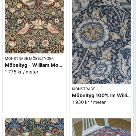
MÖNSTRADE MÖBELTYGER
Möbeltyg - William Morris - Strawberry thief chocloate/slate
1 775 kr
/ meter
MÖNSTRADE
Möbeltyg 100% lin William Morris - Wandle - blue/stone
1 930 kr
/ meter