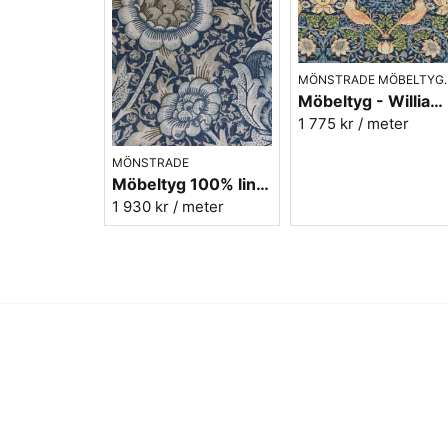
MÖNSTRAD
Möbeltyg - William Morris - Strawberry thief indigo/mineral
1 775 kr
/ meter
MÖNSTRADE
Möbeltyg 100% lin William Morris - Wandle - blue/stone
1 930 kr
/ meter