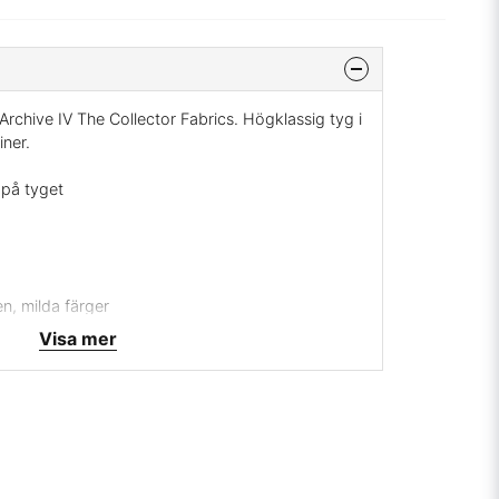
Archive IV The Collector Fabrics. Högklassig tyg i
iner.
 på tyget
en, milda färger
le
Visa mer
prickar på strykjärnet
Collector Fabrics
& Co
annien
svara, leveranstid 1-3 veckor, ingen returrätt.
mig på
info@broarne.se