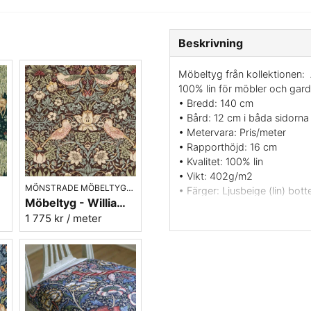
Beskrivning
Möbeltyg från kollektionen: 
100% lin för möbler och gard
• Bredd: 140 cm
• Bård: 12 cm i båda sidorna
• Metervara: Pris/meter
• Rapporthöjd: 16 cm
• Kvalitet: 100% lin
• Vikt: 402g/m2
MÖNSTRADE MÖBELTYGER
• Färger: Ljusbeige (lin) bott
Möbeltyg - William Morris - Strawberry thief chocloate/slate
• Slitstyrka: 20000 martinda
1 775 kr
/ meter
• Skötselråd: Kemtvätt - tre 
• Kollektion: Archive IV The 
• Varumärke: William Morris 
• Tillverkningsland: Storbrit
• Leveransvillkor: Beställning
Vill du ha ett tygprov? maila 