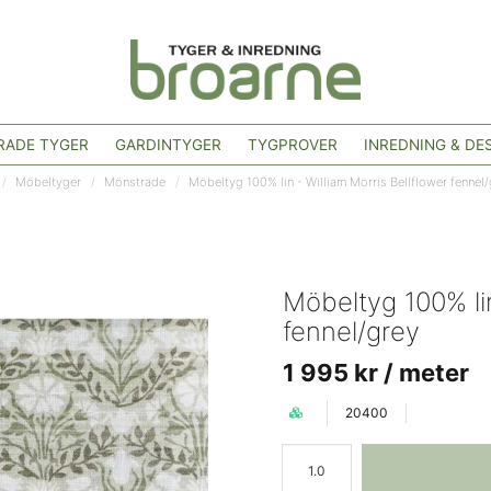
ADE TYGER
GARDINTYGER
TYGPROVER
INREDNING & DE
Möbeltyger
Mönstrade
Möbeltyg 100% lin - William Morris Bellflower fennel
Möbeltyg 100% lin
fennel/grey
1 995 kr
/ meter
20400