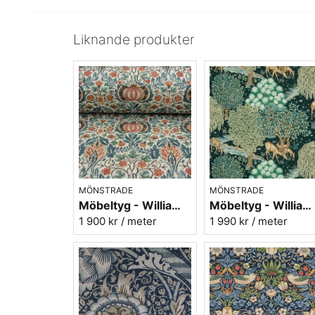
Liknande produkter
MÖNSTRADE
MÖNSTRADE
Möbeltyg - William Morris - Little Chintz - teal/saffron
Möbeltyg - William Morris - The Brook Tapestry blue
1 900 kr
/ meter
1 990 kr
/ meter