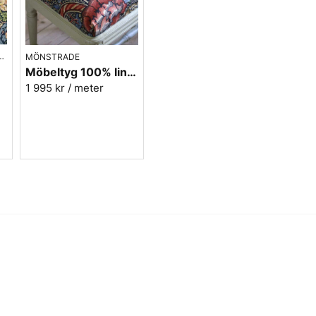
Möbeltyg lämpligt för stolar
Designen är ursprungligen h
med de små blommorna tätt ih
E MÖBELTYGER
MÖNSTRADE
känsla på denna färgställnin
Möbeltyg 100% lin William Morris - Wandle - indigo/carmine
golv till tak på en sektion a
1 995 kr
/ meter
gardiner, tyget är följsamt o
slitage och även lämplig fö
på tyget är offwhite.
Här hittar du alla William Mor