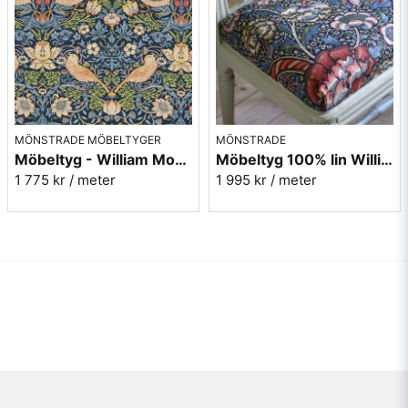
MÖNSTRADE MÖBELTYGER
MÖNSTRADE
Möbeltyg - William Morris - Strawberry thief indigo/mineral
Möbeltyg 100% lin William Morris - Wandle - indigo/carmine
1 775 kr
/ meter
1 995 kr
/ meter