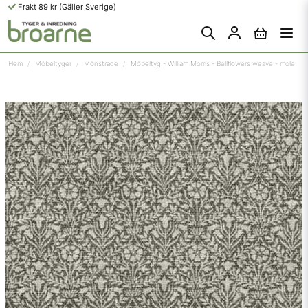
Frakt 89 kr (Gäller Sverige)
Hem
Möbeltyger
Mönstrade
Möbeltyg - William Morris - Bellflowers weave - mole