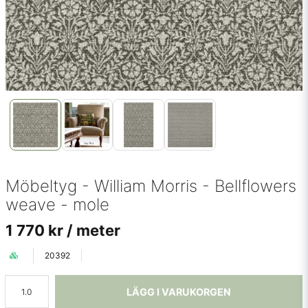
Möbeltyg - William Morris - Bellflowers
weave - mole
1 770 kr
/ meter
20392
LÄGG I VARUKORGEN