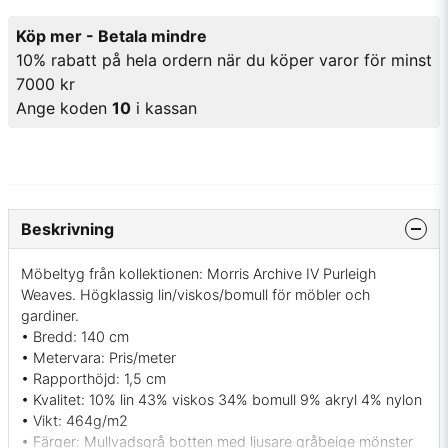
Köp mer - Betala mindre
10% rabatt på hela ordern när du köper varor för minst
7000 kr
Ange koden
10
i kassan
Beskrivning
Möbeltyg från kollektionen: Morris Archive IV Purleigh
Weaves. Högklassig lin/viskos/bomull för möbler och
gardiner.
• Bredd: 140 cm
• Metervara: Pris/meter
• Rapporthöjd: 1,5 cm
• Kvalitet: 10% lin 43% viskos 34% bomull 9% akryl 4% nylon
• Vikt: 464g/m2
• Färger: Mullvadsgrå botten med ljusare gråbeige mönster