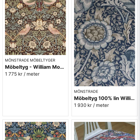
MÖNSTRADE MÖBELTYGER
Möbeltyg - William Morris - Strawberry thief chocloate/slate
1 775 kr
/ meter
MÖNSTRADE
Möbeltyg 100% lin William Morris - Wandle - blue/stone
1 930 kr
/ meter