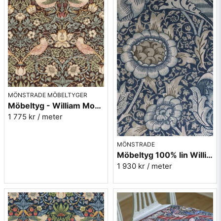
1893, han hämtade inspirationen från en enorm persisk
handvävd matta som han hade i sitt hem. Det vackra
mönstret med persiska influenser finns nu i nedtonade
färgskalor på dessa vackra möbeltyger som heter
Bullerswood.
Här hittar du alla William Morris tyger
MÖNSTRADE MÖBELTYGER
Möbeltyg - William Morris - Strawberry thief chocloate/slate
1 775 kr
/ meter
MÖNSTRADE
Möbeltyg 100% lin William Morris - Wandle - blue/stone
1 930 kr
/ meter