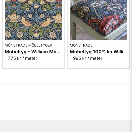
MÖNSTRADE MÖBELTYGER
MÖNSTRADE
Möbeltyg - William Morris - Strawberry thief indigo/mineral
Möbeltyg 100% lin William Morris - Wandle - indigo/carmine
1 775 kr
/ meter
1 995 kr
/ meter