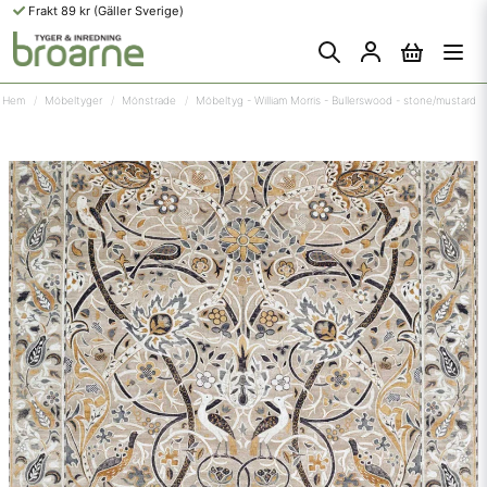
Frakt 89 kr (Gäller Sverige)
Hem
Möbeltyger
Mönstrade
Möbeltyg - William Morris - Bullerswood - stone/mustard