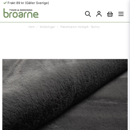
Frakt 89 kr (Gäller Sverige)
Hem
Möbeltyger
Pälsimitation mörkgrå - Bunny