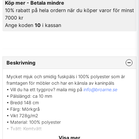
Köp mer - Betala mindre
10% rabatt på hela ordern när du köper varor för minst
7000 kr
Ange koden
10
i kassan
Beskrivning
Mycket mjuk och smidig fuskpäls i 100% polyester som är
framtagen för möbler och har en känsla av kaninpäls
• Vill du ha ett tygprov? maila mig på
info@broarne.se
• Pälslängd: ca 10 mm
• Bredd 148 cm
• Färg: Mörkgrå
• Vikt 728g/m2
• Material: 100% polyester
• Tvätt: Kemtvätt
• Martindale: 50000
(ISO 12947-2)
Visa mer