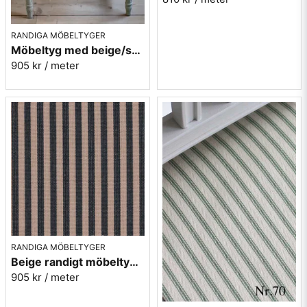
Vill du ha ett tygprov? maila mig på
info@broarne.se
RANDIGA MÖBELTYGER
Möbeltyg med beige/svarta ränder - Stor rand nr.591
905 kr
/ meter
RANDIGA MÖBELTYGER
Beige randigt möbeltyg - Lill rand nr.391
905 kr
/ meter