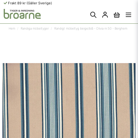
Frakt 89 kr (Gäller Sverige)
Hem
Randiga möbeltyger
Randigt möbeltyg beige/blå - Olivia nr.50 - Berghem