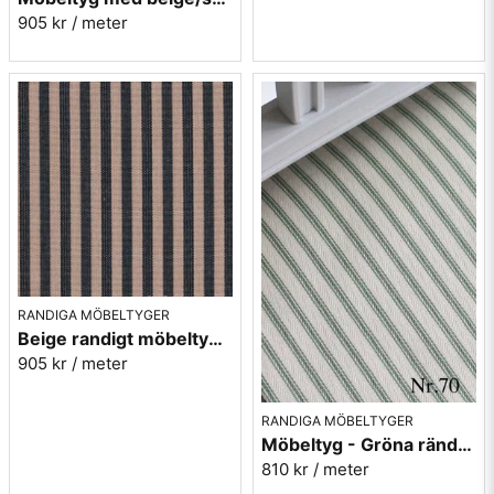
905 kr
/ meter
RANDIGA MÖBELTYGER
Beige randigt möbeltyg - Lill rand nr.391
905 kr
/ meter
RANDIGA MÖBELTYGER
Möbeltyg - Gröna ränder - Ellinor nr.70
810 kr
/ meter