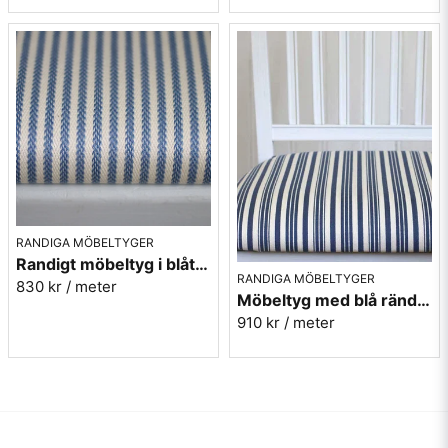
RANDIGA MÖBELTYGER
Randigt möbeltyg i blått - Sofia Rand nr.50
RANDIGA MÖBELTYGER
830 kr
/ meter
Möbeltyg med blå ränder i eko-bomull - Fredrika nr.50
910 kr
/ meter