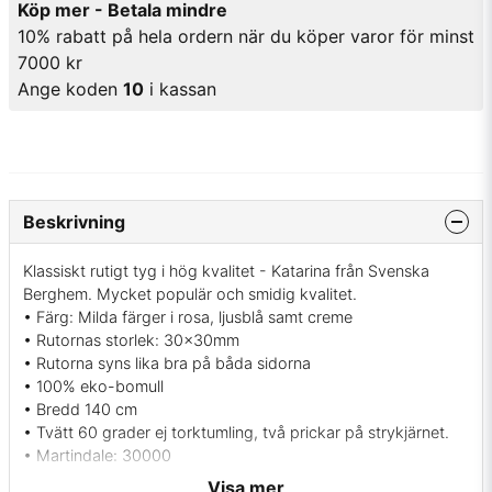
Köp mer - Betala mindre
10% rabatt på hela ordern när du köper varor för minst
7000 kr
Ange koden
10
i kassan
Beskrivning
Klassiskt rutigt tyg i hög kvalitet - Katarina från Svenska
Berghem. Mycket populär och smidig kvalitet.
• Färg: Milda färger i rosa, ljusblå samt creme
• Rutornas storlek: 30x30mm
• Rutorna syns lika bra på båda sidorna
• 100% eko-bomull
• Bredd 140 cm
• Tvätt 60 grader ej torktumling, två prickar på strykjärnet.
• Martindale: 30000
• Svensk tillverkning
Visa mer