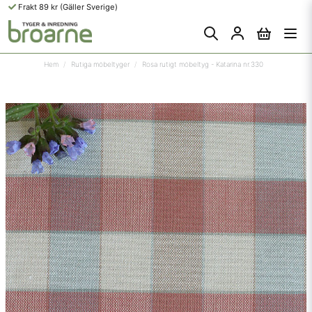
Frakt 89 kr (Gäller Sverige)
Hem
Rutiga möbeltyger
Rosa rutigt möbeltyg - Katarina nr.330