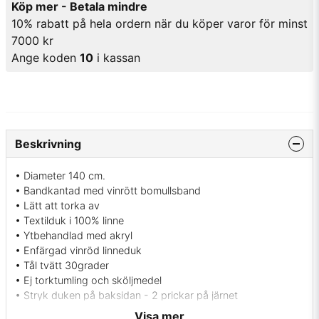
Köp mer - Betala mindre
10% rabatt på hela ordern när du köper varor för minst
7000 kr
Ange koden
10
i kassan
Beskrivning
• Diameter 140 cm.
• Bandkantad med vinrött bomullsband
• Lätt att torka av
• Textilduk i 100% linne
• Ytbehandlad med akryl
• Enfärgad vinröd linneduk
• Tål tvätt 30grader
• Ej torktumling och sköljmedel
• Stryk duken på baksidan - 2 prickar på järnet
• Tål inte att ligga ute i solen, då bleks den
Visa mer