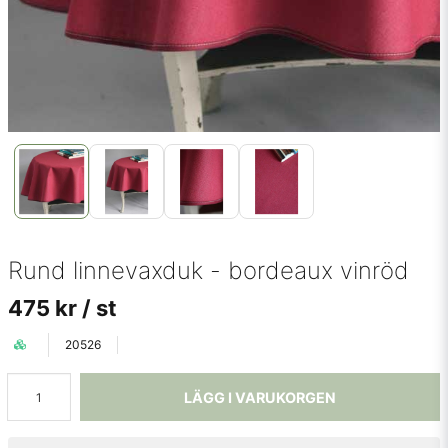
Rund linnevaxduk - bordeaux vinröd
475 kr
/ st
20526
LÄGG I VARUKORGEN