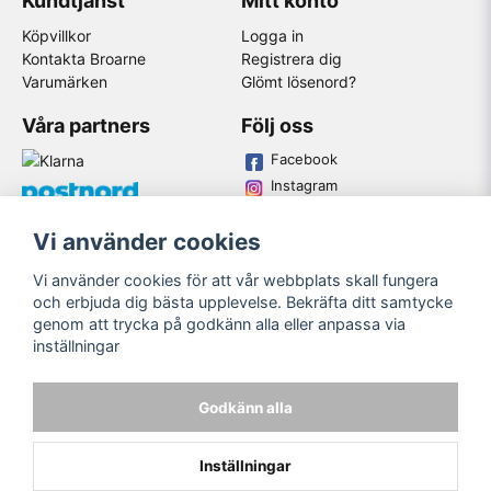
Kundtjänst
Mitt konto
Köpvillkor
Logga in
Kontakta Broarne
Registrera dig
Varumärken
Glömt lösenord?
Våra partners
Följ oss
Facebook
Instagram
Youtube
Vi använder cookies
Broarne AB
Vi använder cookies för att vår webbplats skall fungera
© Copyright
och erbjuda dig bästa upplevelse. Bekräfta ditt samtycke
genom att trycka på godkänn alla eller anpassa via
inställningar
Godkänn alla
Inställningar