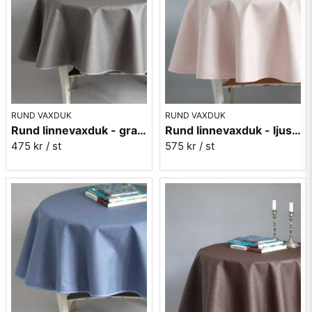
Alla våra textilvaxdukar
RUND VAXDUK
RUND VAXDUK
Rund linnevaxduk - grafitgrå
Rund linnevaxduk - ljusrosa
475 kr
/ st
575 kr
/ st