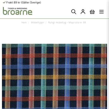
Frakt 89 kr (Gäller Sverige)
Hem
Möbeltyger
Rutigt möbeltyg - Maja ruta nr. 98