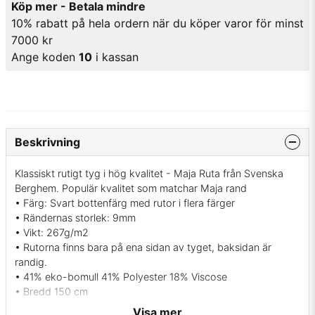
Köp mer - Betala mindre
10% rabatt på hela ordern när du köper varor för minst
7000 kr
Ange koden
10
i kassan
Beskrivning
Klassiskt rutigt tyg i hög kvalitet - Maja Ruta från Svenska
Berghem. Populär kvalitet som matchar Maja rand
• Färg: Svart bottenfärg med rutor i flera färger
• Rändernas storlek: 9mm
• Vikt: 267g/m2
• Rutorna finns bara på ena sidan av tyget, baksidan är
randig.
• 41% eko-bomull 41% Polyester 18% Viscose
• Bredd 150 cm
• Tvätt 60 grader ej torktumling, två prickar på strykjärnet.
Visa mer