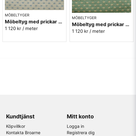
MÖBELTYGER
MÖBELTYGER
Möbeltyg med prickar - Orion nr.05 ljusbeige
Möbeltyg med prickar - Orion nr.71 grön
1 120 kr
/ meter
1 120 kr
/ meter
Kundtjänst
Mitt konto
Köpvillkor
Logga in
Kontakta Broarne
Registrera dig