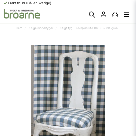
Frakt 89 kr (Gäller Sverige)
Hem
Rutiga möbeltyger
Rutigt tyg - Kavaljersruta 1020-02 blå-grön