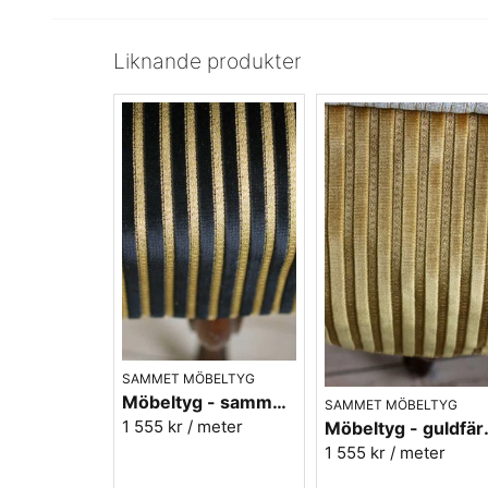
Liknande produkter
SAMMET MÖBELTYG
Möbeltyg - sammet svart - Noblesse nr.4
SAMMET MÖBELTYG
1 555 kr
/ meter
Möbeltyg - gu
1 555 kr
/ meter