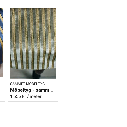
Här hittar du mera enfärgad
SAMMET MÖBELTYG
r.2
Möbeltyg - sammet grön - Noblesse nr.13
1 555 kr
/ meter