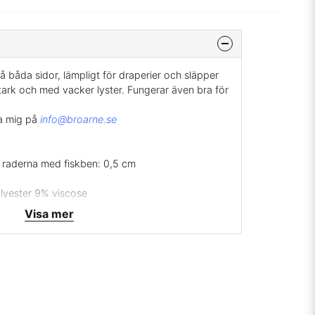
åda sidor, lämpligt för draperier och släpper
stark och med vacker lyster. Fungerar även bra för
la mig på
info@broarne.se
 raderna med fiskben: 0,5 cm
olyester 9% viscose
r
Visa mer
47-2)
rt:
1505024
S 5852-1 Source 0, Cal TB 117, EN 1021-1, NFPA 260
ge
svara, leverantid ca. 7 dagar, ingen returrätt.