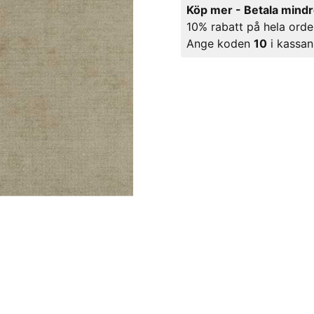
Köp mer - Betala mind
10% rabatt på hela orde
Ange koden
10
i kassan