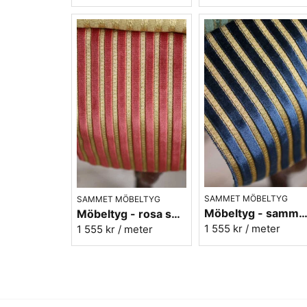
SAMMET MÖBELTYG
SAMMET MÖBELTYG
Möbeltyg - sammet blå - Noblesse n
Möbeltyg - rosa sammet - Noblesse nr.11
1 555 kr
/ meter
1 555 kr
/ meter