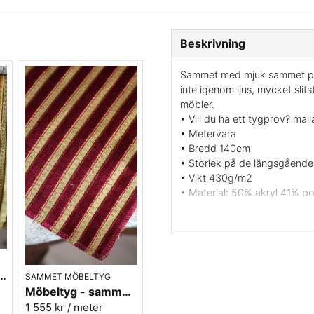
Beskrivning
Sammet med mjuk sammet på b
inte igenom ljus, mycket slit
möbler.
• Vill du ha ett tygprov? mai
• Metervara
• Bredd 140cm
• Storlek på de längsgående
• Vikt 430g/m2
• Material: 50% akryl 41% p
• Tvätt: Vattentvätt 30 grade
• Martindale: 50000
(ISO 129
• Färg: Sand
• Miljöcetrifikat: Oekotex ce
• Brandskyddat möbeltyg:
B
ldfärgad sammet - Noblesse nr.5
SAMMET MÖBELTYG
• Ljusäkthet 5
(ISO 105-B02)
Möbeltyg - sammet röd - Noblesse - nr.1
• Leverantör: Nevotex Sveri
1 555 kr
/ meter
• Leveransvillkor: Beställning