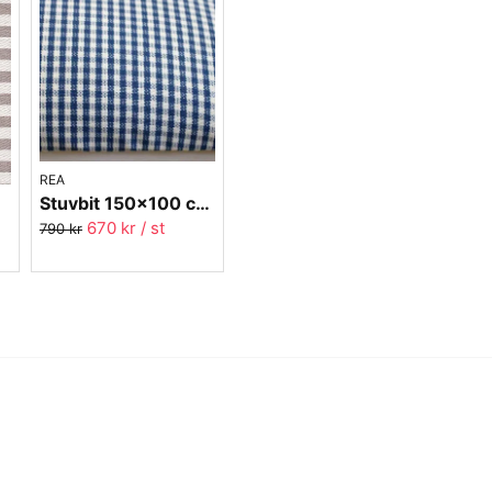
REA
Stuvbit 150x100 cm möbeltyg - Mini Ruta nr.1050
r.01
670 kr
/ st
790 kr