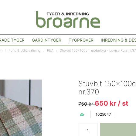
ADE TYGER
GARDINTYGER
TYGPROVER
INREDNING & DE
m
Fynd & Utförsäljning
REA
Stuvbit 150x100cm möbeltyg - Lovisa Ruta nr.3
Stuvbit 150x100c
nr.370
650 kr
/ st
750 kr
1025047