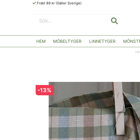
Frakt 89 kr (Gäller Sverige)
HEM
MÖBELTYGER
LINNETYGER
MÖNSTR
He
-
13
%