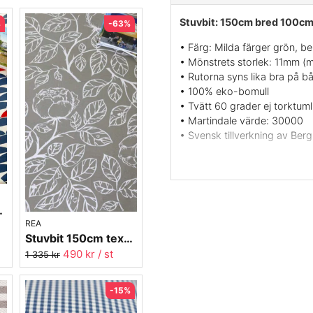
Stuvbit: 150cm bred 100cm
%
-63%
• Färg: Milda färger grön, b
• Mönstrets storlek: 11mm (m
• Rutorna syns lika bra på b
• 100% eko-bomull
• Tvätt 60 grader ej torktumli
• Martindale värde: 30000
• Svensk tillverkning av Ber
amn AK Ericsson
REA
Stuvbit 150cm textilvaxduk - Rosa Centifolia neg.beige
490 kr
/ st
1 335 kr
-15%