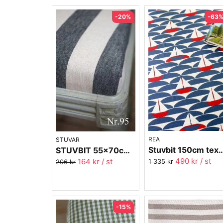
-20%
-63
REA
STUVAR
Stuvbit 150cm textilvaxduk - Sandh
STUVBIT 55x70cm Möbeltyg
490 kr
/ st
164 kr
/ st
1 335 kr
206 kr
-15%