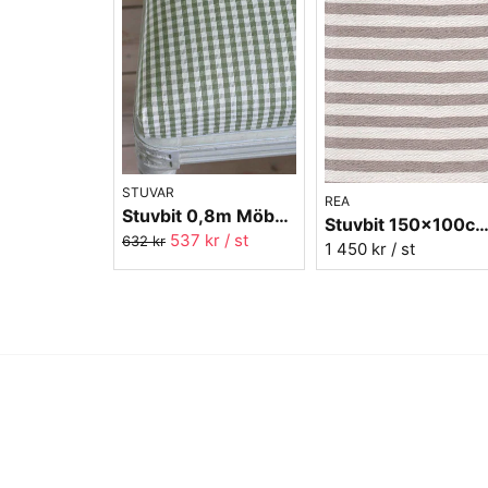
STUVAR
REA
Stuvbit 0,8m Möbeltyg - Lill ruta nr.278
Stuvbit 150x100cm möbeltyg - Hedvig n
537 kr
/ st
632 kr
1 450 kr
/ st