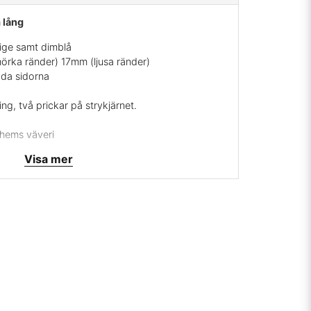
 lång
eige samt dimblå
örka ränder) 17mm (ljusa ränder)
åda sidorna
ng, två prickar på strykjärnet.
ghems väveri
Visa mer