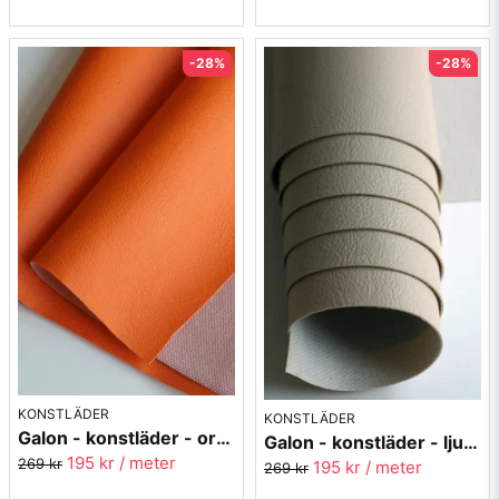
-28%
-28%
KONSTLÄDER
KONSTLÄDER
Galon - konstläder - orange
Galon - konstläder - ljusbeige
195 kr
/ meter
269 kr
195 kr
/ meter
269 kr