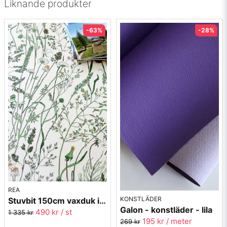
Liknande produkter
-63%
-28%
REA
KONSTLÄDER
Stuvbit 150cm vaxduk i textil - Gräs - grön
Galon - konstläder - lila
490 kr
/ st
1 335 kr
195 kr
/ meter
269 kr