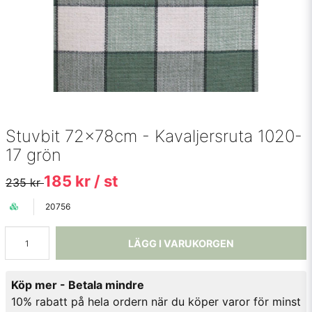
Stuvbit 72x78cm - Kavaljersruta 1020-
17 grön
185 kr
/ st
235 kr
20756
LÄGG I VARUKORGEN
Köp mer - Betala mindre
10% rabatt på hela ordern när du köper varor för minst