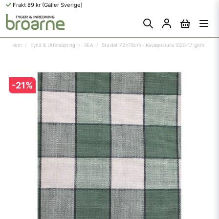
Frakt 89 kr (Gäller Sverige)
Hem
Fynd & Utförsäljning
REA
Stuvbit 72x78cm - Kavaljersruta 1020-17 grön
-
21
%