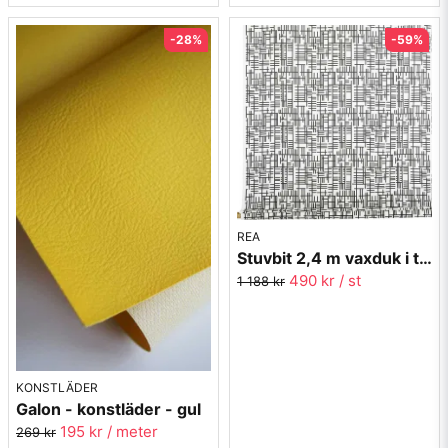
-28%
-59%
REA
Stuvbit 2,4 m vaxduk i textil - Pickepin svart
490 kr
/ st
1 188 kr
KONSTLÄDER
Galon - konstläder - gul
195 kr
/ meter
269 kr