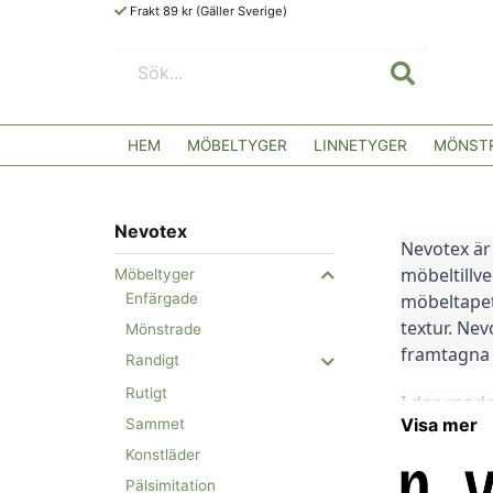
Frakt 89 kr (Gäller Sverige)
HEM
MÖBELTYGER
LINNETYGER
MÖNSTR
Nevotex
Nevotex är 
möbeltillve
Möbeltyger
möbeltapet
Enfärgade
textur. Nev
Mönstrade
framtagna f
Randigt
Rutigt
I den moder
Visa mer
Sammet
för interna
grundades 
Konstläder
och det är
Pälsimitation