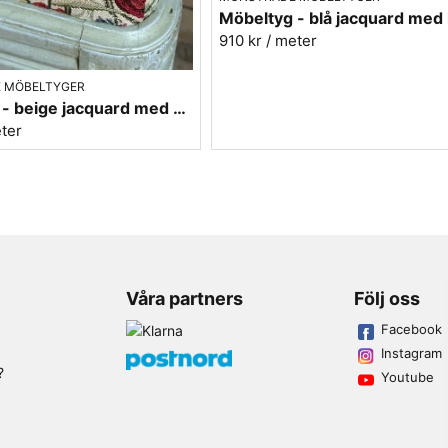
910 kr
/ meter
 MÖBELTYGER
Möbeltyg - beige jacquard med blommor - Vallmo
eter
Våra partners
Följ oss
Facebook
Instagram
?
Youtube