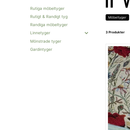
produkter t
Rutiga möbeltyger
Nevotex är
Rutigt & Randigt tyg
Möbeltyger
vårt huvudk
Randiga möbeltyger
leveranser 
3 Produkter
Linnetyger
produkter 
Mönstrade tyger
Gardintyger