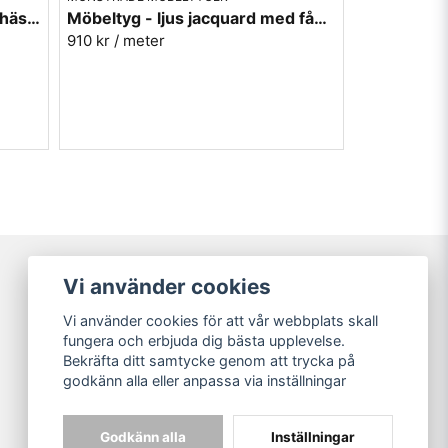
Möbeltyg - blå jacquard med hästar - Riddare
Möbeltyg - ljus jacquard med fåglar - Lövsångare
910 kr
/ meter
Vi använder cookies
Broarne AB
Vi använder cookies för att vår webbplats skall
© Copyright
fungera och erbjuda dig bästa upplevelse.
Bekräfta ditt samtycke genom att trycka på
godkänn alla eller anpassa via inställningar
Godkänn alla
Inställningar