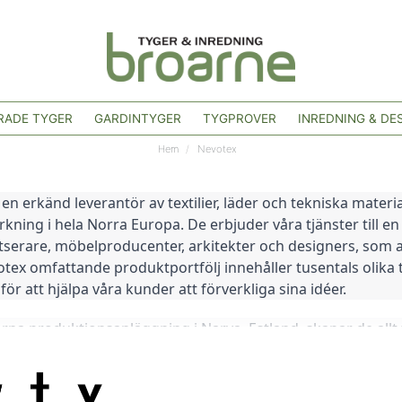
ADE TYGER
GARDINTYGER
TYGPROVER
INREDNING & DE
Hem
Nevotex
en erkänd leverantör av textilier, läder och tekniska mater
rkning i hela Norra Europa. De erbjuder våra tjänster till e
serare, möbelproducenter, arkitekter och designers, som all
otex omfattande produktportfölj innehåller tusentals olika ty
ör att hjälpa våra kunder att förverkliga sina idéer.
na produktionsanläggning i Narva, Estland, skapar de allt fr
tionell möbeltillverkningsindustri. De är stolta över sitt arv, 
av Henry I C Lovegrove under namnet Nässjö Vaddfabrik. Ida
 den erfarenhet och expertis som de har byggt upp under år