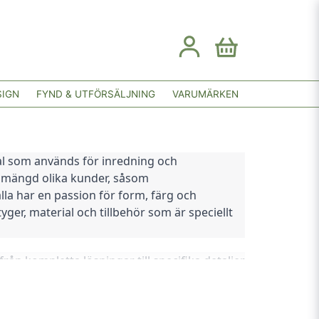
SIGN
FYND & UTFÖRSÄLJNING
VARUMÄRKEN
ial som används för inredning och 
n mängd olika kunder, såsom 
a har en passion för form, färg och 
ger, material och tillbehör som är speciellt 
ån kompletta lösningar till specifika detaljer 
som sträcker sig tillbaka till 1886 då företaget 
g är företaget fortfarande i familjens ägo, 
en som gör att de kan erbjuda högkvalitativa 