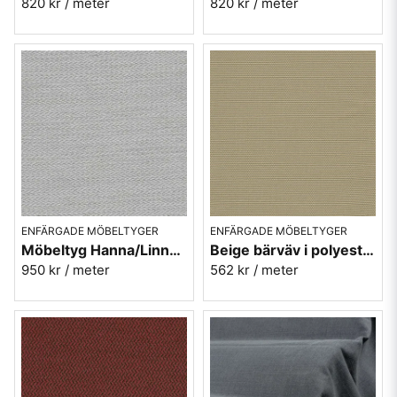
820 kr
/ meter
820 kr
/ meter
ENFÄRGADE MÖBELTYGER
ENFÄRGADE MÖBELTYGER
Möbeltyg Hanna/Linnea grå nr.96 - Carl Malmstens-kvalitet
Beige bärväv i polyester - Plain nr.01
950 kr
/ meter
562 kr
/ meter