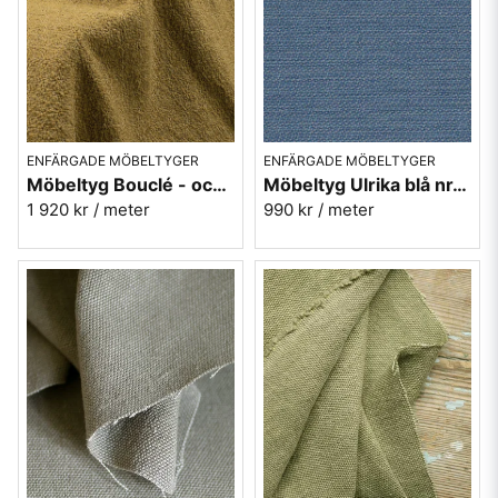
ENFÄRGADE MÖBELTYGER
ENFÄRGADE MÖBELTYGER
Möbeltyg Bouclé - ockragul nr.5
Möbeltyg Ulrika blå nr.51 - Carl Malmstens-kvalitet
1 920 kr
/ meter
990 kr
/ meter