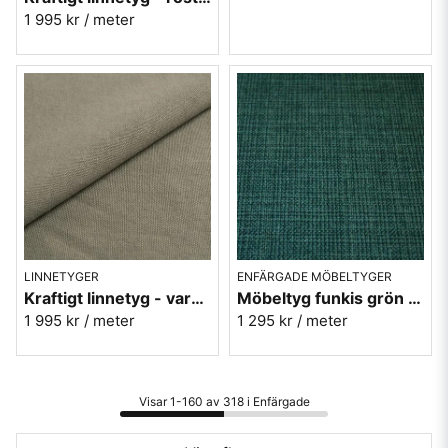
1 995 kr
/ meter
LINNETYGER
ENFÄRGADE MÖBELTYGER
Kraftigt linnetyg - varm grågrön möbeltyg - Enzimi Taupe 739
Möbeltyg funkis grön - Laguna - Funk nr.9708
1 995 kr
/ meter
1 295 kr
/ meter
Visar 1-160 av 318 i Enfärgade