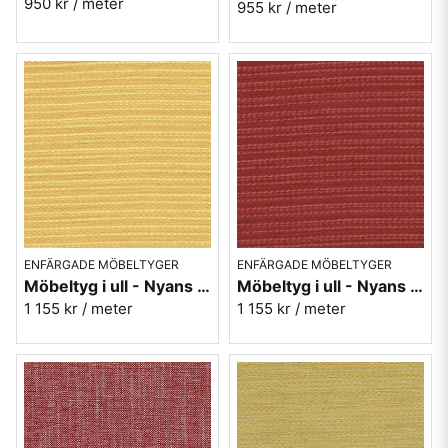
950 kr
/ meter
955 kr
/ meter
ENFÄRGADE MÖBELTYGER
ENFÄRGADE MÖBELTYGER
Möbeltyg i ull - Nyans gul nr.10 - Berghem
Möbeltyg i ull - Nyans röd nr.30 - Berghem
1 155 kr
/ meter
1 155 kr
/ meter