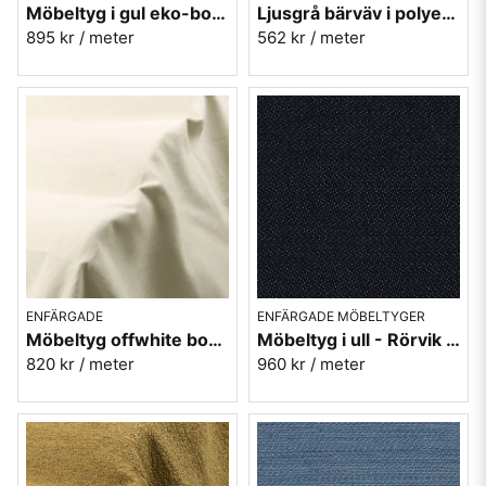
Möbeltyg i gul eko-bomull - Doris nr.10 Berghem
Ljusgrå bärväv i polyester - Plain nr.90
895 kr
/ meter
562 kr
/ meter
ENFÄRGADE
ENFÄRGADE MÖBELTYGER
Möbeltyg offwhite bomull-lin Caleido1410
Möbeltyg i ull - Rörvik svart nr.99 - Berghem
820 kr
/ meter
960 kr
/ meter