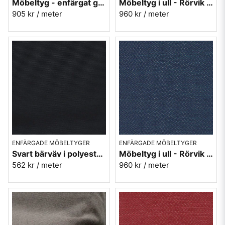
Möbeltyg - enfärgat gul - Lill nr.125
Möbeltyg i ull - Rörvik mellanblå nr.56 - Berghem
905 kr
/ meter
960 kr
/ meter
ENFÄRGADE MÖBELTYGER
ENFÄRGADE MÖBELTYGER
Svart bärväv i polyester - Plain nr.99
Möbeltyg i ull - Rörvik blå nr.57 - Berghem
562 kr
/ meter
960 kr
/ meter