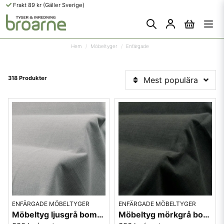
Frakt 89 kr (Gäller Sverige)
Hem
Möbeltyger
Enfärgade
318 Produkter
Mest populära
ENFÄRGADE MÖBELTYGER
ENFÄRGADE MÖBELTYGER
Möbeltyg ljusgrå bomull-lin Caleido 10996
Möbeltyg mörkgrå bomull-lin - Caleido 2934