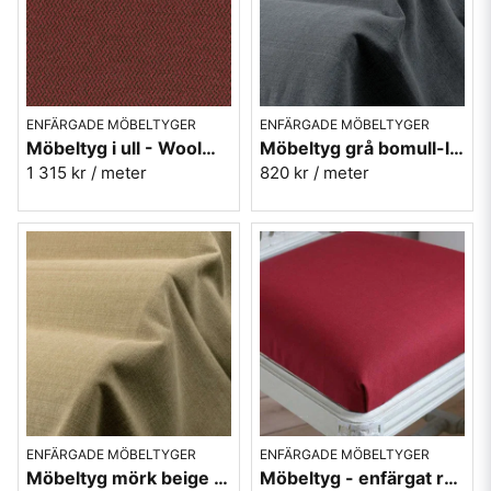
ENFÄRGADE MÖBELTYGER
ENFÄRGADE MÖBELTYGER
Möbeltyg i ull - Woolmar röd nr.30 - Berghem
Möbeltyg grå bomull-lin Caleido10997
1 315 kr
/ meter
820 kr
/ meter
ENFÄRGADE MÖBELTYGER
ENFÄRGADE MÖBELTYGER
Möbeltyg mörk beige bomull-lin Caleido 2988
Möbeltyg - enfärgat röd - Lill nr.135