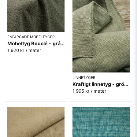
ENFÄRGADE MÖBELTYGER
Möbeltyg Bouclé - grågrön nr.8
1 920 kr
/ meter
LINNETYGER
Kraftigt linnetyg - grönt möbeltyg Enzimi Green 523
1 995 kr
/ meter