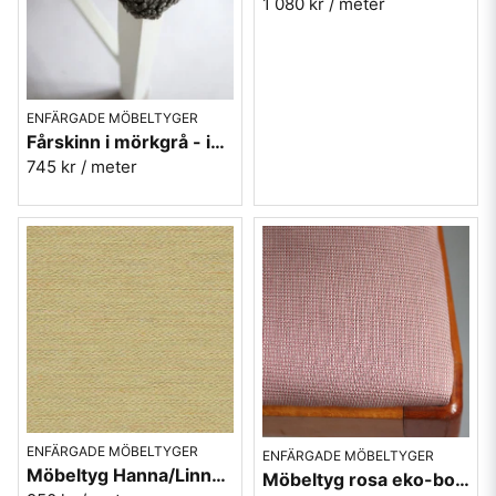
1 080 kr
/ meter
ENFÄRGADE MÖBELTYGER
Fårskinn i mörkgrå - imitation - Gute 456
745 kr
/ meter
ENFÄRGADE MÖBELTYGER
ENFÄRGADE MÖBELTYGER
Möbeltyg Hanna/Linnea gul/beige nr.16 - Carl Malmstens-kvalitet
Möbeltyg rosa eko-bomull - Alice nr.30 Berghem