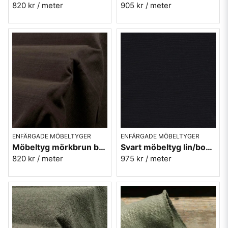
820 kr
/ meter
905 kr
/ meter
ENFÄRGADE MÖBELTYGER
ENFÄRGADE MÖBELTYGER
Möbeltyg mörkbrun bomull-lin Caleido 2884
Svart möbeltyg lin/bomull - Björkö nr.95
820 kr
/ meter
975 kr
/ meter