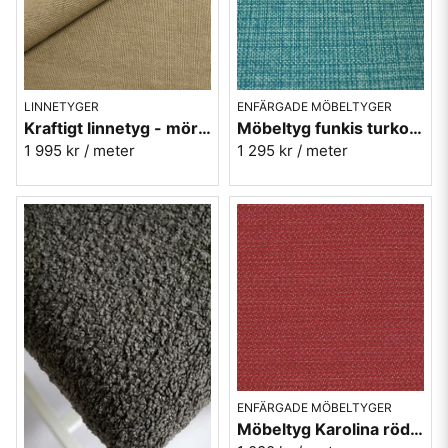
LINNETYGER
ENFÄRGADE MÖBELTYGER
Kraftigt linnetyg - mörkbeige möbeltyg - Enzimi Jute 532
Möbeltyg funkis turkos - Pacific - Funk nr.9704
1 995 kr
/ meter
1 295 kr
/ meter
ENFÄRGADE MÖBELTYGER
Möbeltyg Karolina röd nr.32 - C Malmstens-kvalitet