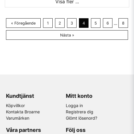
Visa fler ...
...
« Föregående
1
2
3
4
5
6
8
Nästa »
Kundtjänst
Mitt konto
Köpvillkor
Logga in
Kontakta Broarne
Registrera dig
Varumärken
Glömt lösenord?
Våra partners
Följ oss