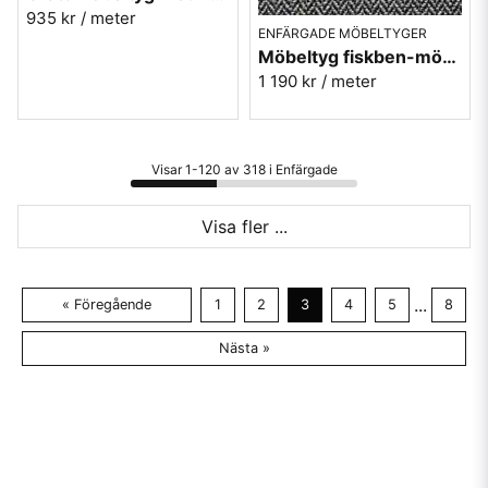
935 kr
/ meter
ENFÄRGADE MÖBELTYGER
Möbeltyg fiskben-mönster i grå Jazz nr.7
1 190 kr
/ meter
Visar 1-120 av 318 i Enfärgade
Visa fler ...
...
« Föregående
1
2
3
4
5
8
Nästa »