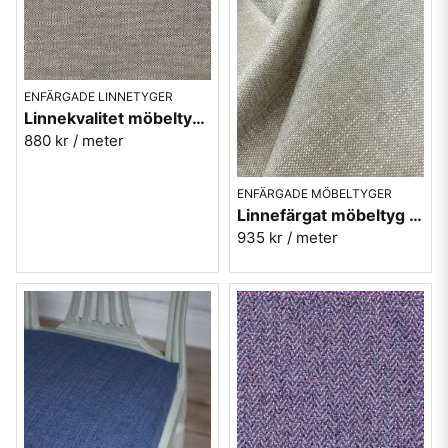
ENFÄRGADE LINNETYGER
Linnekvalitet möbeltyg - svart/oblekt 1002-98 Berghem
880 kr
/ meter
ENFÄRGADE MÖBELTYGER
Linnefärgat möbeltyg med lin - Hanna nr.16
935 kr
/ meter