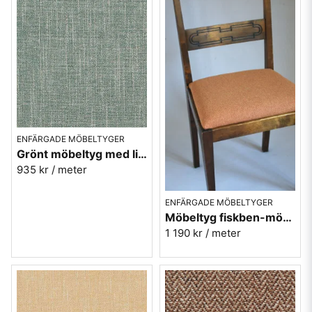
ENFÄRGADE MÖBELTYGER
Grönt möbeltyg med lin - Hanna nr.3
935 kr
/ meter
ENFÄRGADE MÖBELTYGER
Möbeltyg fiskben-mönster i orange Jazz nr.31
1 190 kr
/ meter