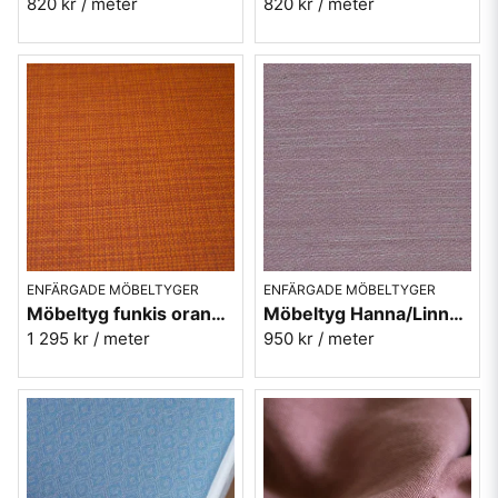
820 kr
/ meter
820 kr
/ meter
ENFÄRGADE MÖBELTYGER
ENFÄRGADE MÖBELTYGER
Möbeltyg funkis orange - Rost - Funk nr.9314
Möbeltyg Hanna/Linnea violett nr.45 - Carl Malmstens-kvalitet
1 295 kr
/ meter
950 kr
/ meter