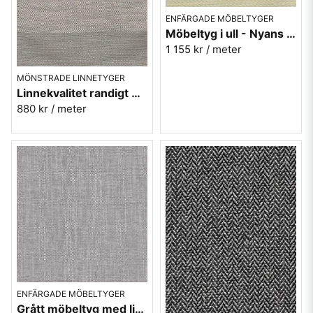
ENFÄRGADE MÖBELTYGER
Möbeltyg i ull - Nyans offwhite nr.01 - Berghem
1 155 kr
/ meter
MÖNSTRADE LINNETYGER
Linnekvalitet randigt möbeltyg - ljusgrå 940928-90 Berghem
880 kr
/ meter
ENFÄRGADE MÖBELTYGER
Grått möbeltyg med lin - Hanna nr.17