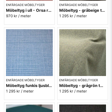
ENFÄRGADE MÖBELTYGER
ENFÄRGADE MÖBELTYGER
Möbeltyg i ull - Orsa rosa nr.35 - Berghem
Möbeltyg - gråbeige tweed - POP nr.91
970 kr
/ meter
1 295 kr
/ meter
ENFÄRGADE MÖBELTYGER
ENFÄRGADE MÖBELTYGER
Möbeltyg funkis ljusblå - Sky - Funk nr.9603
Möbeltyg - grågrön tweed - POP nr.13
1 295 kr
/ meter
1 295 kr
/ meter