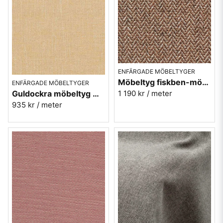
ENFÄRGADE MÖBELTYGER
Möbeltyg fiskben-mönster i brun Jazz nr.6
ENFÄRGADE MÖBELTYGER
1 190 kr
/ meter
Guldockra möbeltyg med lin - Hanna nr.5
935 kr
/ meter