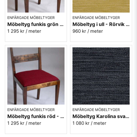
ENFÄRGADE MÖBELTYGER
ENFÄRGADE MÖBELTYGER
Möbeltyg funkis grön - Garden - Funk nr.9715
Möbeltyg i ull - Rörvik gul nr.17 - Berghem
1 295 kr
/ meter
960 kr
/ meter
ENFÄRGADE MÖBELTYGER
ENFÄRGADE MÖBELTYGER
Möbeltyg funkis röd - Wine - Funk nr.9407
Möbeltyg Karolina svart nr.99 - Carl Malmstens-kvalitet
1 295 kr
/ meter
1 080 kr
/ meter