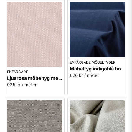
ENFÄRGADE MÖBELTYGER
Möbeltyg indigoblå bomull-lin Caleido 3534
ENFÄRGADE
820 kr
/ meter
Ljusrosa möbeltyg med gåsögon - Magdalena nr.11
935 kr
/ meter