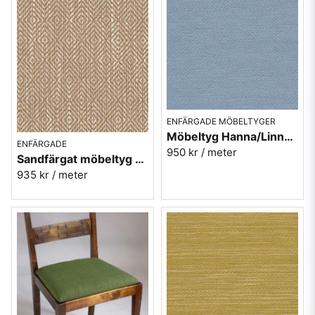
ENFÄRGADE MÖBELTYGER
Möbeltyg Hanna/Linnea blå nr.55 - Carl Malmstens-kvalitet
ENFÄRGADE
950 kr
/ meter
Sandfärgat möbeltyg med gåsögon - Magdalena nr.26
935 kr
/ meter