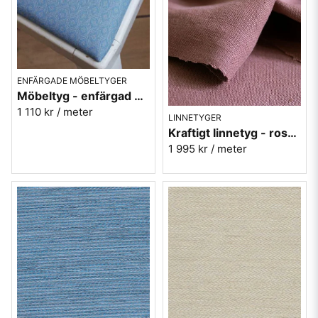
ENFÄRGADE MÖBELTYGER
Möbeltyg - enfärgad blå - Pikant nr.50
1 110 kr
/ meter
LINNETYGER
Kraftigt linnetyg - rosa möbeltyg Enzimi Cinnobel 530
1 995 kr
/ meter