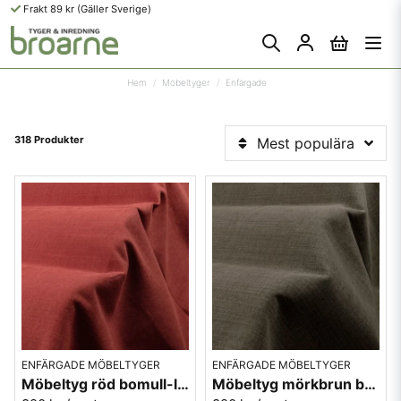
Frakt 89 kr (Gäller Sverige)
Hem
Möbeltyger
Enfärgade
318 Produkter
Mest populära
ENFÄRGADE MÖBELTYGER
ENFÄRGADE MÖBELTYGER
Möbeltyg röd bomull-lin Caleido 2898
Möbeltyg mörkbrun bomull-lin Caleido 3532