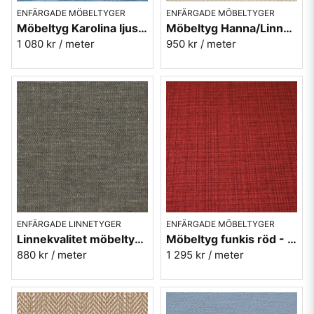
ENFÄRGADE MÖBELTYGER
ENFÄRGADE MÖBELTYGER
Möbeltyg Karolina ljusblå nr.51 - Carl Malmstens-kvalitet
Möbeltyg Hanna/Linnea beige nr.05 - Carl Malmstens-kvalitet
1 080 kr
/ meter
950 kr
/ meter
ENFÄRGADE LINNETYGER
ENFÄRGADE MÖBELTYGER
Linnekvalitet möbeltyg - svart/oblekt 1001-98 Berghem
Möbeltyg funkis röd - Rouge - Funk nr.9405
880 kr
/ meter
1 295 kr
/ meter