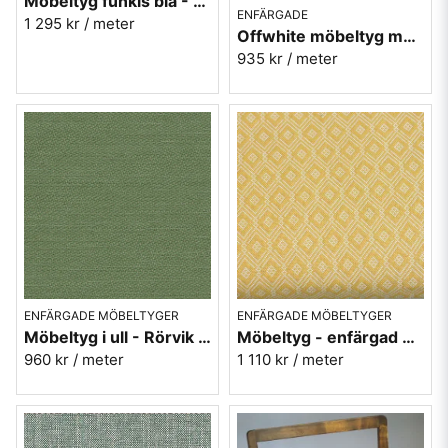
Möbeltyg funkis blå - Petrol - Funk nr.9706
ENFÄRGADE
1 295 kr
/ meter
Offwhite möbeltyg med gåsögon - Magdalena nr.10
935 kr
/ meter
ENFÄRGADE MÖBELTYGER
ENFÄRGADE MÖBELTYGER
Möbeltyg i ull - Rörvik grön nr.73 - Berghem
Möbeltyg - enfärgad gul - Pikant nr.10
960 kr
/ meter
1 110 kr
/ meter