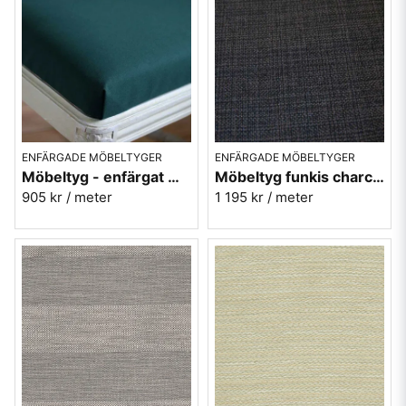
ENFÄRGADE MÖBELTYGER
ENFÄRGADE MÖBELTYGER
Möbeltyg - enfärgat mörkgrön - Lill nr.175
Möbeltyg funkis charcoal - Funk nr.9810
905 kr
/ meter
1 195 kr
/ meter