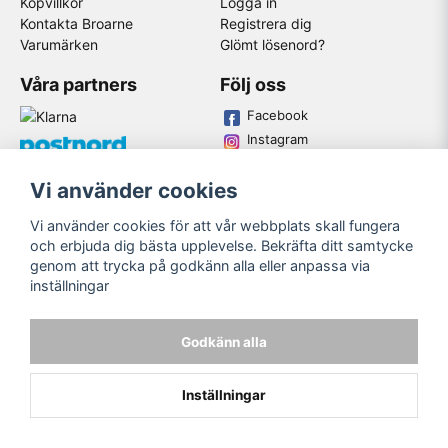
Köpvillkor
Logga in
Kontakta Broarne
Registrera dig
Varumärken
Glömt lösenord?
Våra partners
Följ oss
Facebook
Instagram
Youtube
Vi använder cookies
Broarne AB
Vi använder cookies för att vår webbplats skall fungera
© Copyright
och erbjuda dig bästa upplevelse. Bekräfta ditt samtycke
genom att trycka på godkänn alla eller anpassa via
inställningar
Godkänn alla
Inställningar
Powered by Nyehandel AB