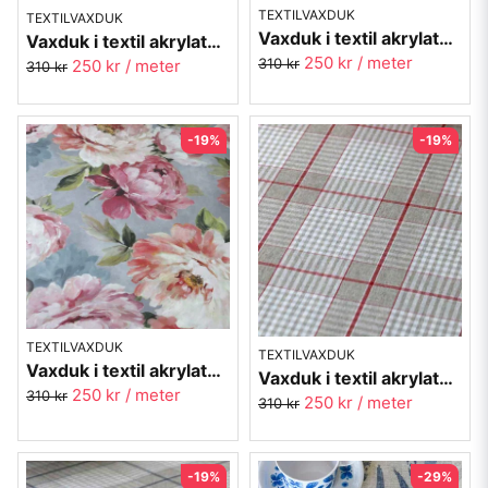
TEXTILVAXDUK
TEXTILVAXDUK
Vaxduk i textil akrylatbehandlad vaxduk - Blomster
Vaxduk i textil akrylatbehandlad - Ronja mörklila med cirklar
250 kr
/ meter
310 kr
250 kr
/ meter
310 kr
-19%
-19%
TEXTILVAXDUK
TEXTILVAXDUK
Vaxduk i textil akrylatbehandlad vaxduk - Sofiero
Vaxduk i textil akrylatbehandlad vaxduk - Visby röd
250 kr
/ meter
310 kr
250 kr
/ meter
310 kr
-19%
-29%