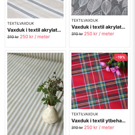
TEXTILVAXDUK
TEXTILVAXDUK
Vaxduk i textil akrylatbehandlad - Lövhult RETRO 60-tal
Vaxduk i textil akrylatbehandlad - Gränna - grå
250 kr
/ meter
310 kr
250 kr
/ meter
310 kr
-19%
TEXTILVAXDUK
Vaxduk i textil ytbehandlad - Skotskrutig
250 kr
/ meter
310 kr