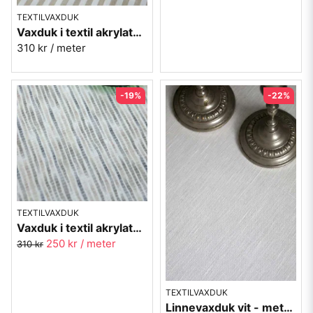
TEXTILVAXDUK
Vaxduk i textil akrylatbehandlad - Öland natur
310 kr
/ meter
-19%
-22%
TEXTILVAXDUK
Vaxduk i textil akrylatbehandlad - Våga 60-tal
250 kr
/ meter
310 kr
TEXTILVAXDUK
Linnevaxduk vit - metervara