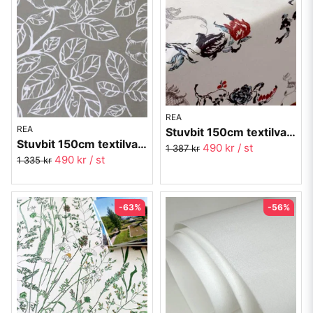
REA
REA
Stuvbit 150cm textilvaxduk - Ranbo historiskt mönster
Stuvbit 150cm textilvaxduk - Rosa Centifolia neg.beige
490 kr
/ st
1 387 kr
490 kr
/ st
1 335 kr
-63%
-56%