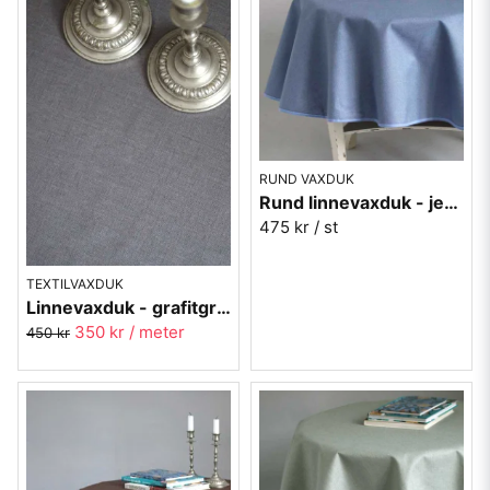
RUND VAXDUK
Rund linnevaxduk - jeansblå
475 kr
/ st
TEXTILVAXDUK
Linnevaxduk - grafitgrå - metervara
350 kr
/ meter
450 kr