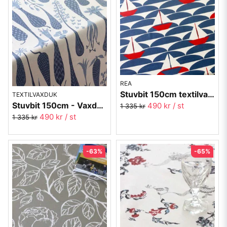
REA
Stuvbit 150cm textilvaxduk - Sandhamn AK Ericsson
TEXTILVAXDUK
Stuvbit 150cm - Vaxduk Printemps blå Stig Lindberg
490 kr
/ st
1 335 kr
490 kr
/ st
1 335 kr
-63%
-65%