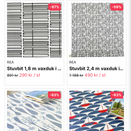
-67%
-59%
REA
REA
Stuvbit 1,8 m vaxduk i textil - Snapp svart - Almedahls
Stuvbit 2,4 m vaxduk i textil - Pickepin svart
290 kr
/ st
490 kr
/ st
891 kr
1 188 kr
-63%
-63%