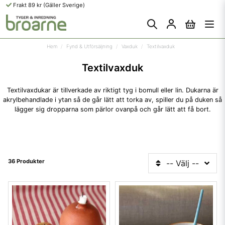
Frakt 89 kr (Gäller Sverige)
Hem
Fynd & Utförsäljning
Vaxduk
Textilvaxduk
Textilvaxduk
Textilvaxdukar är tillverkade av riktigt tyg i bomull eller lin. Dukarna är
akrylbehandlade i ytan så de går lätt att torka av, spiller du på duken så
lägger sig dropparna som pärlor ovanpå och går lätt att få bort.
36 Produkter
-- Välj --