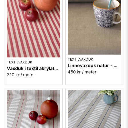
TEXTILVAXDUK
TEXTILVAXDUK
Linnevaxduk natur - metervara
Vaxduk i textil akrylatbehandlad - Öland röd
450 kr
/ meter
310 kr
/ meter