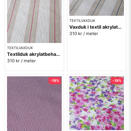
TEXTILVAXDUK
Vaxduk i textil akrylatbehandlad - Sandhamn blå
310 kr
/ meter
TEXTILVAXDUK
Textilduk akrylatbehandlad - Sandhamn röd
310 kr
/ meter
-19%
-19%