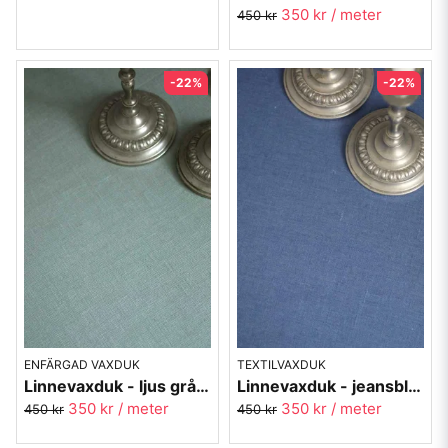
350 kr
/ meter
450 kr
-22%
-22%
ENFÄRGAD VAXDUK
TEXTILVAXDUK
Linnevaxduk - ljus grågrön - metervara
Linnevaxduk - jeansblå - metervara
350 kr
/ meter
350 kr
/ meter
450 kr
450 kr