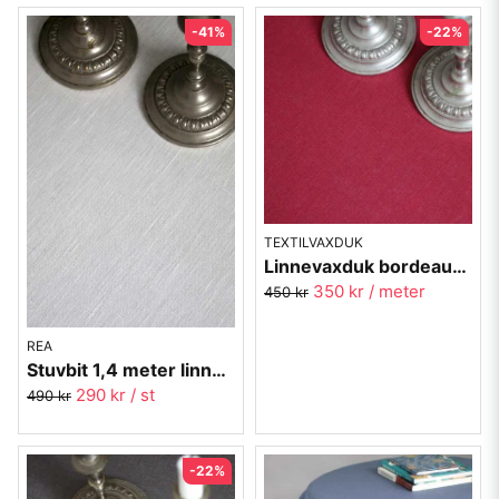
-41%
-22%
TEXTILVAXDUK
Linnevaxduk bordeaux vinröd - metervara
350 kr
/ meter
450 kr
REA
Stuvbit 1,4 meter linnevaxduk vit
290 kr
/ st
490 kr
-22%