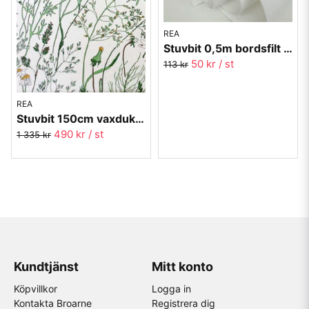
REA
Stuvbit 0,5m bordsfilt - underduken som dämpar ljudet
50 kr
/ st
113 kr
REA
Stuvbit 150cm vaxduk i textil - Gräs - grön
490 kr
/ st
1 335 kr
Kundtjänst
Mitt konto
Köpvillkor
Logga in
Kontakta Broarne
Registrera dig