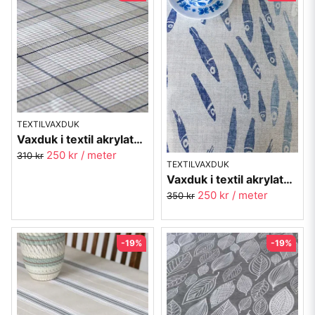
TEXTILVAXDUK
Vaxduk i textil akrylatbehandlad vaxduk - Visby blå
250 kr
/ meter
310 kr
TEXTILVAXDUK
Vaxduk i textil akrylatbehandlad - Fiskar
250 kr
/ meter
350 kr
-19%
-19%