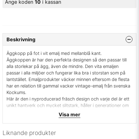
Ange koden
10
i kassan
Beskrivning
Äggkopp på fot i vit emalj med mellanblå kant.
Äggkoppen är har den perfekta designen så den passar till
alla storlekar på ägg, även de mindre. Den vita emaljen
passar i alla miljöer och fungerar lika bra i storstan som på
lantstället. Emaljprodukter väcker minnen eftersom de flesta
har en relation till gammal vacker vintage-emalj från svenska
Kockums.
Här är den i nyproducerad fräsch design och varje del är ett
unikt hantverk och mycket slitstark, håller i generationer om
man hanterar dem med lite varsamhet. Tillsammans med en
Visa mer
emaljmugg och en kaffepanna på morgonen så har du en
komplett frukost-servis i emalj. Materialen som används vid
tillverkningen är helt naturliga och miljövänliga och av mycket
Liknande produkter
hög kvalité. Äggkoppen
är tillverkad av kolstål med dubbla