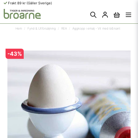
Frakt 89 kr (Gäller Sverige)
Hem
Fynd & Utförsäljning
REA
Äggkopp i emalj - Vit med blå kant
-
43
%