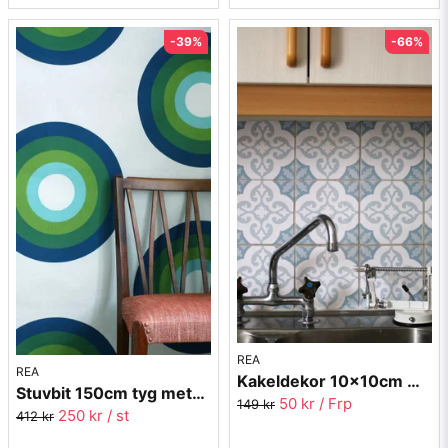
-39%
-66%
REA
REA
Kakeldekor 10x10cm MARRAKECH 2022-06
Stuvbit 150cm tyg metervara - Circolo blå/turkos - Almedahls
50 kr
/ Frp
149 kr
250 kr
/ st
412 kr