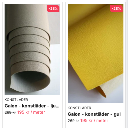
-28%
-28%
KONSTLÄDER
Galon - konstläder - ljusbeige
KONSTLÄDER
195 kr
/ meter
269 kr
Galon - konstläder - gul
195 kr
/ meter
269 kr