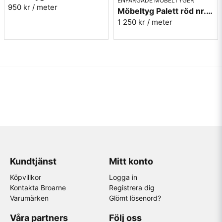
ENFÄRGADE MÖBELTYGER
950 kr
/ meter
Möbeltyg Palett röd nr.30 - Carl Malmstens-kvalitet
1 250 kr
/ meter
Kundtjänst
Mitt konto
Köpvillkor
Logga in
Kontakta Broarne
Registrera dig
Varumärken
Glömt lösenord?
Våra partners
Följ oss