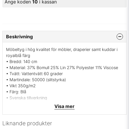
Ange koden
10
i kassan
Beskrivning
Möbeltyg i hög kvalitet för möbler, draperier samt kuddar i
royalblå färg
• Bredd: 140 cm
• Material: 37% Bomull 25% Lin 27% Polyester 11% Viscose
• Tvätt: Vattentvätt 60 grader
• Martindale: 50000 (slitstyrka)
• Vikt 350g/m2
• Färg: Blå
• Svenska tillverkning
• Leverantör: Berghems väveri Sverige
Visa mer
• Krympning < 3%
• Flamsäkerhet SS-EN 1221-1:1994
Liknande produkter
Vill du ha ett tygprov? maila mig på
info@broarne.se