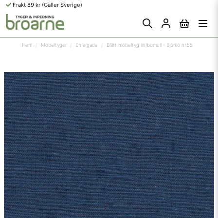
Frakt 89 kr (Gäller Sverige)
Hem
Möbeltyger
Enfärgade
Blått möbeltyg lin/bomull - Björkö nr.55