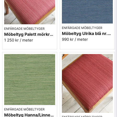
ENFÄRGADE MÖBELTYGER
ENFÄRGADE MÖBELTYGER
Möbeltyg Ulrika blå nr.51 - Carl Malmstens-kvalitet
Möbeltyg Palett mörkrosa nr.31 - Carl Malmstens-kvalitet
990 kr
/ meter
1 250 kr
/ meter
ENFÄRGADE MÖBELTYGER
Möbeltyg Hanna/Linnea grön melerad nr.75 - Carl Malmstens-kvalitet