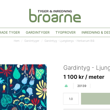
ADE TYGER
GARDINTYGER
TYGPROVER
INREDNING & DE
Hem
Gardintyger
Gardintyg - Ljungbergs - Herbarium Blå
Gardintyg - Ljun
1 100 kr
/ meter
20139