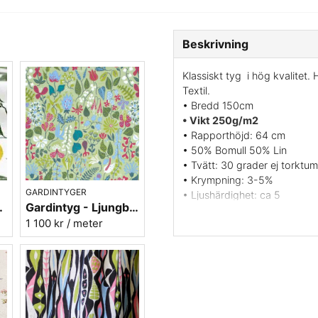
Beskrivning
Klassiskt tyg i hög kvalitet
Textil.
• Bredd 150cm
• Vikt 250g/m2
• Rapporthöjd: 64 cm
• 50% Bomull 50% Lin
• Tvätt: 30 grader ej torktum
• Krympning: 3-5%
GARDINTYGER
• Ljushärdighet: ca 5
ön - lin/bomull
Gardintyg - Ljungbergs - Herbarium grön
• Tryckt i UK av Ljungbergs T
1 100 kr
/ meter
• Formgivare: Stig Lindberg
Vill du ha ett tygprov maila 
Klassiskt mönster från 1947 
bottenfärg. Ett av Stig Lind