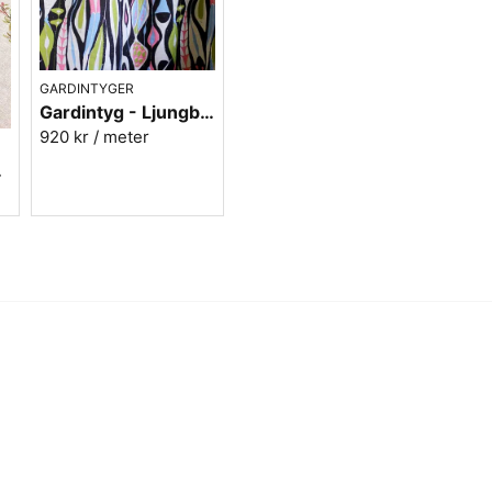
GARDINTYGER
Gardintyg - Ljungbergs - Bulbous blå
920 kr
/ meter
t Lin