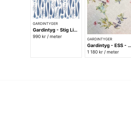
GARDINTYGER
Gardintyg - Stig Lindberg Printemp blå - bomull/lin
990 kr
/ meter
GARDINTYGER
Gardintyg - ESS - 100% Oblek
1 180 kr
/ meter