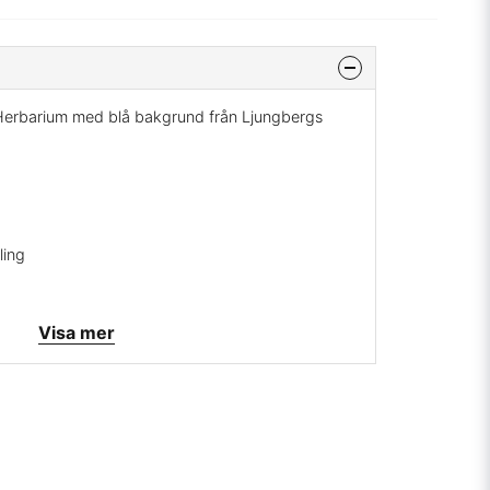
. Herbarium med blå bakgrund från Ljungbergs
ling
extil
Visa mer
mig på:
info@broarne.se
i första produktionen fanns endast blå och grön
bergs mest älskade mönster