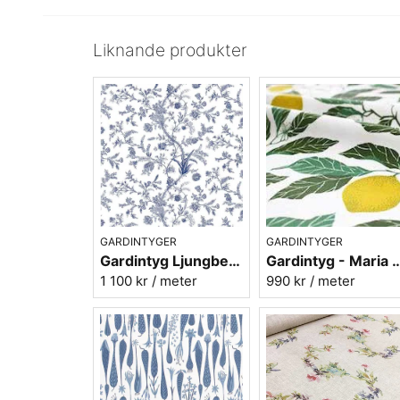
Liknande produkter
GARDINTYGER
GARDINTYGER
Gardintyg Ljungbergs Ekebyholm blå - bomull/lin
Gardintyg - Maria Åström Citrus gr
1 100 kr
/ meter
990 kr
/ meter