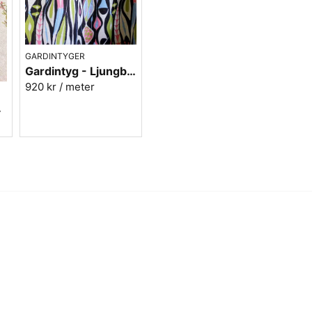
GARDINTYGER
Gardintyg - Ljungbergs - Bulbous blå
920 kr
/ meter
t Lin