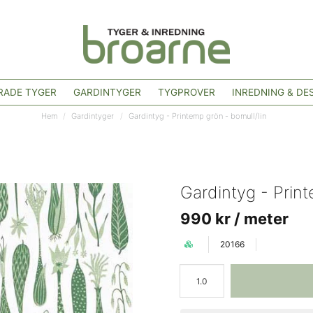
ADE TYGER
GARDINTYGER
TYGPROVER
INREDNING & DE
Hem
Gardintyger
Gardintyg - Printemp grön - bomull/lin
Gardintyg - Print
990 kr
/ meter
20166