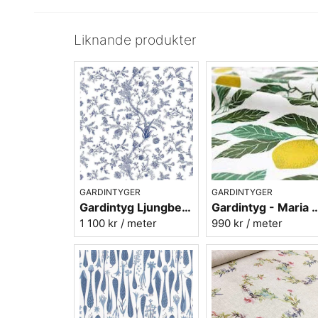
Liknande produkter
GARDINTYGER
GARDINTYGER
Gardintyg Ljungbergs Ekebyholm blå - bomull/lin
Gardintyg - Maria Åström Citrus gr
1 100 kr
/ meter
990 kr
/ meter