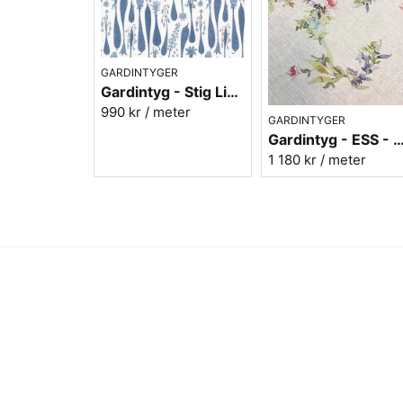
GARDINTYGER
Gardintyg - Stig Lindberg Printemp blå - bomull/lin
990 kr
/ meter
GARDINTYGER
Gardintyg - ESS - 100% Oblek
1 180 kr
/ meter