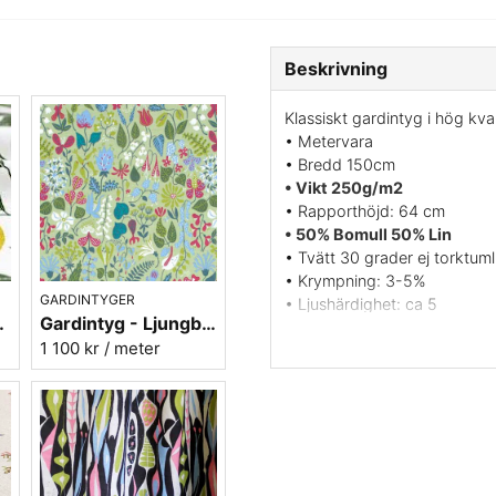
Beskrivning
Klassiskt gardintyg i hög kva
• Metervara
• Bredd 150cm
• Vikt 250g/m2
• Rapporthöjd: 64 cm
• 50% Bomull 50% Lin
• Tvätt 30 grader ej torktumli
• Krympning: 3-5%
GARDINTYGER
• Ljushärdighet: ca 5
ön - lin/bomull
Gardintyg - Ljungbergs - Herbarium grön
• Tryckt i Sverige
1 100 kr
/ meter
• Formgivare: Stig Lindberg
Vill du ha ett tygprov? maila 