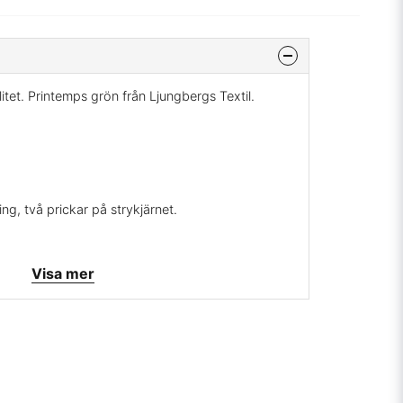
litet. Printemps grön från Ljungbergs Textil.
ng, två prickar på strykjärnet.
Visa mer
mig på
info@broarne.se