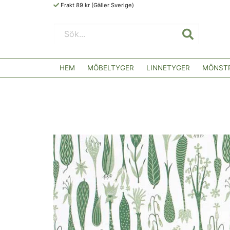
Frakt 89 kr (Gäller Sverige)
HEM
MÖBELTYGER
LINNETYGER
MÖNSTR