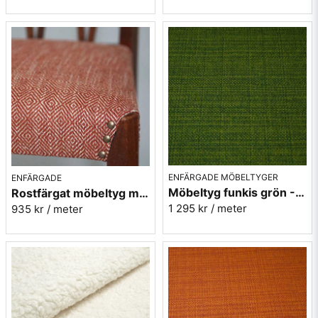
ENFÄRGADE MÖBELTYGER
ENFÄRGADE
Möbeltyg funkis grön - Grass - Funk nr.9719
Rostfärgat möbeltyg med gåsögon - Magdalena nr.31
1 295 kr
/ meter
935 kr
/ meter