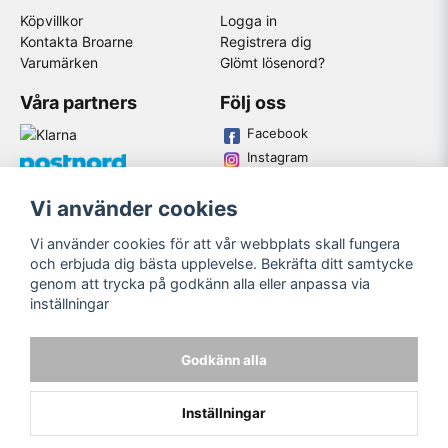
Köpvillkor
Logga in
Kontakta Broarne
Registrera dig
Varumärken
Glömt lösenord?
Våra partners
Följ oss
Facebook
Instagram
Youtube
Vi använder cookies
Broarne AB
Vi använder cookies för att vår webbplats skall fungera
© Copyright
och erbjuda dig bästa upplevelse. Bekräfta ditt samtycke
genom att trycka på godkänn alla eller anpassa via
inställningar
Godkänn alla
Inställningar