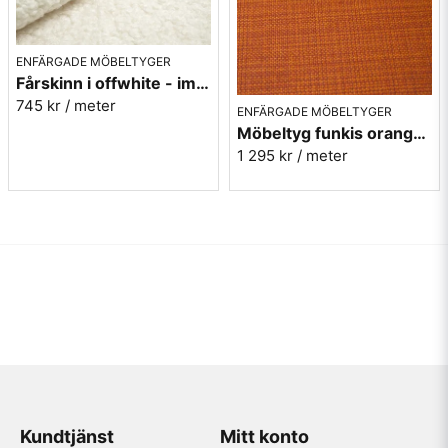
ENFÄRGADE MÖBELTYGER
Fårskinn i offwhite - imitation - Gute 102
745 kr
/ meter
ENFÄRGADE MÖBELTYGER
Möbeltyg funkis orange - Rost - Funk nr.9314
1 295 kr
/ meter
Kundtjänst
Mitt konto