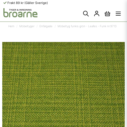
Frakt 89 kr (Gäller Sverige)
Hem
Möbeltyger
Enfärgade
Möbeltyg funkis grön - Leafes - Funk nr.9713