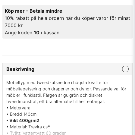
Köp mer - Betala mindre
10% rabatt på hela ordern när du köper varor för minst
7000 kr
Ange koden
10
i kassan
Beskrivning
Möbeltyg med tweed-utseedne i högsta kvalite för
möbeltapetsering och draperier och dynor. Passande val för
möbler i funkisstil. Färgen är gulgrön och diskret
tweedmönstrat, ett bra alternativ till helt enfärgat.
• Metervara
• Bredd 140cm
• Vikt 400g/m2
• Material: Trevira cs
*
• Tvätt: Vattentvätt 60 grader