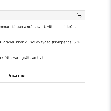
mor i färgerna grått, svart, vitt och mörkrött.
0 grader innan du syr av tyget. (krymper ca. 5 %
krött, svart, grått samt vitt
, som vida byxor och blusar (sari) men det kan
Visa mer
raperier, gardiner mm. Tillverkad av mycket
jastan. Den här typen av block-tryck är känt för
 i relief av trä i god kvalitet till en stor stämpel
r hand trycks på tyget. Det krävs ett block för