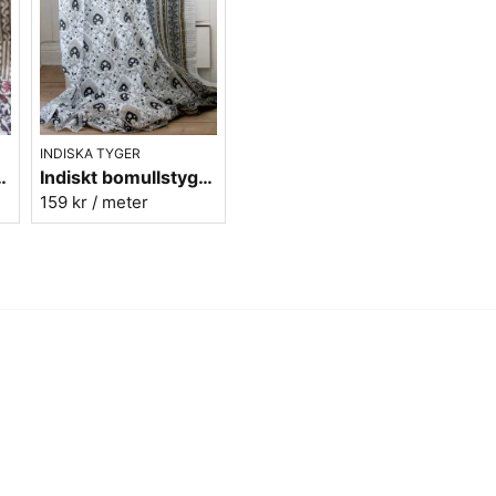
INDISKA TYGER
 - Batist - nr.2
Indiskt bomullstyg - Batist - nr.13
159 kr
/ meter