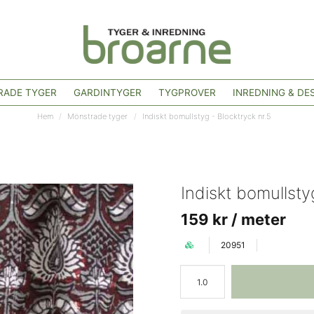
ADE TYGER
GARDINTYGER
TYGPROVER
INREDNING & DE
Hem
Mönstrade tyger
Indiskt bomullstyg - Blocktryck nr.5
Indiskt bomullsty
159 kr
/ meter
20951