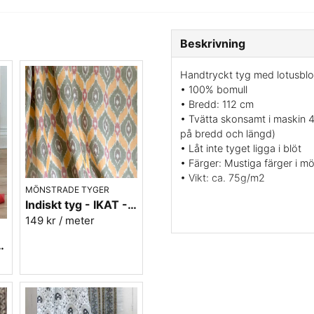
Beskrivning
Handtryckt tyg med lotusblom
• 100% bomull
• Bredd: 112 cm
• Tvätta skonsamt i maskin 4
på bredd och längd)
• Låt inte tyget ligga i blöt
• Färger: Mustiga färger i mör
• Vikt: ca. 75g/m2
MÖNSTRADE TYGER
Indiskt tyg - IKAT - 100% bomull - Grön/orange/rosa
Tyget är vävt för klädsömnad
149 kr
/ meter
även användas till tunnare d
skickliga hantverkare från Ra
 - Batist - nr.4
att vara mycket eko-vänlig.
Blocktryck
: Mönstret skärs ut
som sen doppas i färg och fö
varje färg.