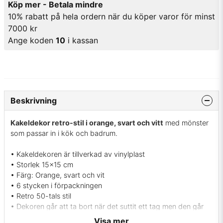
Köp mer - Betala mindre
10% rabatt på hela ordern när du köper varor för minst
7000 kr
Ange koden
10
i kassan
Beskrivning
Kakeldekor retro-stil i orange, svart och vitt
med mönster
som passar in i kök och badrum.
• Kakeldekoren är tillverkad av vinylplast
• Storlek 15x15 cm
• Färg: Orange, svart och vit
• 6 stycken i förpackningen
• Retro 50-tals stil
• Dekoren går att ta bort när det suttit ett tag men den går
inte att återanvända
Visa mer