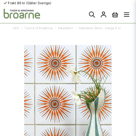
Frakt 89 kr (Gäller Sverige)
Hem
Fynd & Utförsäljning
Kakeldekor
Kakeldekor Berra - orange 6 st