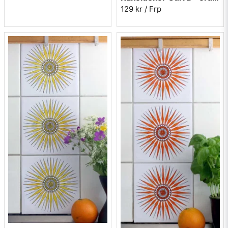
Använd en mjuk svamp som du doppar i vattnet och fukta
129 kr
/ Frp
väggen där dekoren skall sättas upp. Du kan med fördel
använda en sprayflaska. Den lilla mängden diskmedel gör att
ytspänningen försvinner. Ta av skyddsfilmen från dekoren
och placera den på den kakelplattan som du har fuktat. Nu
går det att skjuta den i alla riktningar och du kan få den att
sitta exakt där du vill ha den. Pressa försiktigt ut ev.
luftbubblor redan nu, det är mycket svårare att göra det när
dekoren har torkat. Använd gärna en blöt fönsterskrapa för
att trycka ut vatten och bubblor bakom kakeldekoren. När
du är nöjd så rör du den inte mer utan börjar med nästa.
Pressar du alltför hårt med fingrar eller skrubbsvamp så kan
dekoren bli förstörd. När alla dekorerna sitter där de ska och
du har avlägsnat ev. luftbubblor så du känner dig nöjd, så
låter du allt torka. Kakeldekoren sitter fast efter ett dygn.
Dekoren fastnar när vattnet bakom torkat in ordentligt. Skulle
det vara så att du ändå har ett hörn eller en kant som inte vill
fästa så kan du ta en hårtork och blåsa försiktigt på hörnet
och stryk med fingertoppen längs kanten, så fastnar det.
Många frågar om det är lätt att ta bort dekoren och det är
det, men den sitter ganska bra fast så det beror mycket på