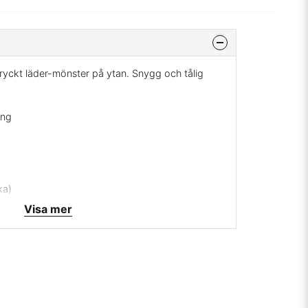
tryckt läder-mönster på ytan. Snygg och tålig
ing
ka)
erad
Visa mer
ert: 13.HCN.35063
ge
stläder med baksida i fleece som gör att den
ing. Passar bra för stolsitsar och möbelklädsel
gn.
 mig på
info@broarne.se