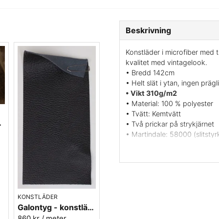
Beskrivning
Konstläder i microfiber med 
kvalitet med vintagelook.
• Bredd 142cm
• Helt slät i ytan, ingen prägl
• Vikt 310g/m2
• Material: 100 % polyester
• Tvätt: Kemtvätt
umbra nr.66
• Två prickar på strykjärnet
• Martindale: 58000 (slitstyr
• Färg: Java - mörkbrun mel
• Miljöcertifikat: Oekotex c
• Leverantör: Nevotex Sveri
Smidigt och lätthanterat kon
naturligt får en aning stoppn
samt även till båt och husva
KONSTLÄDER
Galontyg - konstläder svart - Select 4
Vill du ha ett tygprov? maila
860 kr
/ meter