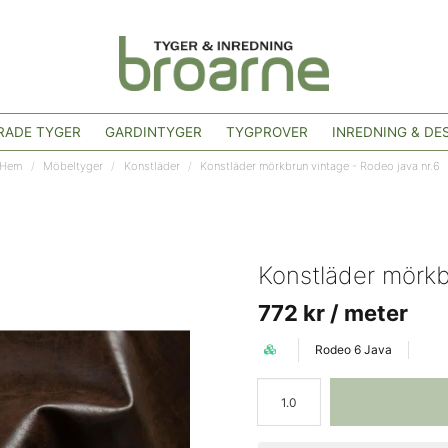
ADE TYGER
GARDINTYGER
TYGPROVER
INREDNING & DE
Hem
Möbeltyger
Konstläder
Konstläder mörkbrun vintage - Rodeo java nr.6
Konstläder mörkb
772 kr
/ meter
Rodeo 6 Java