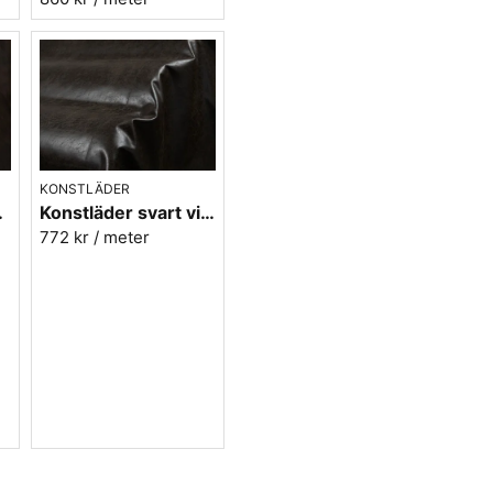
KONSTLÄDER
obacco nr.46
Konstläder svart vintage - Rodeo night nr.4
772 kr
/ meter