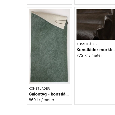
KONSTLÄDER
Konstläder mörkbrun vintage - Rodeo t
772 kr
/ meter
KONSTLÄDER
Galontyg - konstläder grågrön - Select 13
860 kr
/ meter