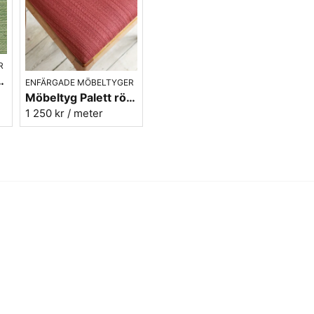
R
nr.75 - Carl Malmstens-kvalitet
ENFÄRGADE MÖBELTYGER
Möbeltyg Palett röd nr.30 - Carl Malmstens-kvalitet
1 250 kr
/ meter