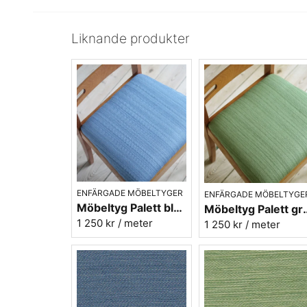
Liknande produkter
ENFÄRGADE MÖBELTYGER
ENFÄRGADE MÖBELTYGE
Möbeltyg Palett blå nr.50 - Carl Malmstens-kvalitet
Möbeltyg Palett grön nr.
1 250 kr
/ meter
1 250 kr
/ meter