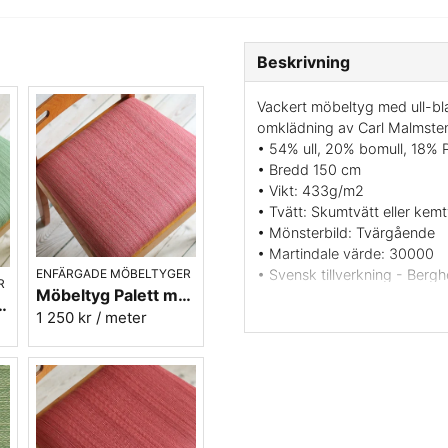
Beskrivning
Vackert möbeltyg med ull-bl
omklädning av Carl Malmste
• 54% ull, 20% bomull, 18% 
• Bredd 150 cm
• Vikt: 433g/m2
• Tvätt: Skumtvätt eller kemt
• Mönsterbild: Tvärgående
• Martindale värde: 30000
ENFÄRGADE MÖBELTYGER
• Svensk tillverkning - Berg
R
Möbeltyg Palett mörkrosa nr.31 - Carl Malmstens-kvalitet
• Färg: Beige - Karolina nr.01
70 - Carl Malmstens-kvalitet
1 250 kr
/ meter
• Beställningsvara, ingen retu
Vill du ha ett tygprov? maila