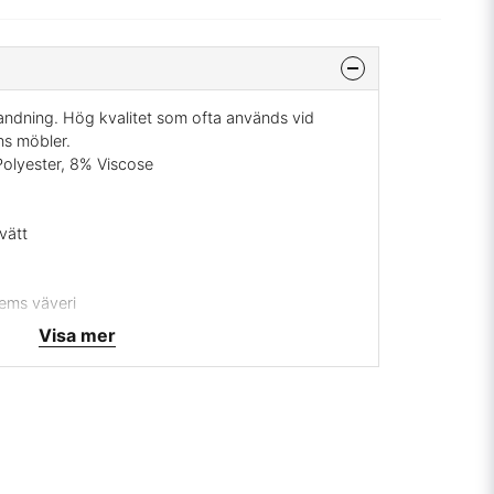
andning. Hög kvalitet som ofta används vid
ns möbler.
Polyester, 8% Viscose
vätt
hems väveri
Visa mer
rrätt
 mig på
info@broarne.se