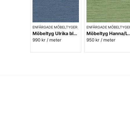
ENFÄRGADE MÖBELTYGER
ENFÄRGADE MÖBELTYGE
Möbeltyg Ulrika blå nr.51 - Carl Malmstens-kvalitet
Möbeltyg Hanna/Linnea grön melerad 
990 kr
/ meter
950 kr
/ meter