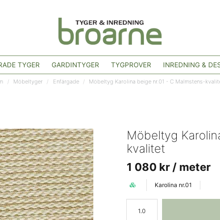
ADE TYGER
GARDINTYGER
TYGPROVER
INREDNING & DE
m
Möbeltyger
Enfärgade
Möbeltyg Karolina beige nr.01 - C Malmstens-kvalit
Möbeltyg Karolin
kvalitet
1 080 kr
/ meter
Karolina nr.01