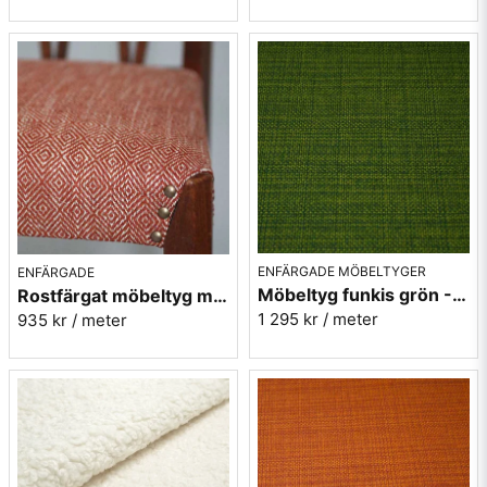
* Trevira CS är en poylesterfiber som i sig har ett flamskydd,
man har alltså inte tillsatt något för att skydda fibern på ytan.
CS står för komfort och säkerhet
Här kan du läsa mer om det smarta materialet Trevira CS
ENFÄRGADE MÖBELTYGER
ENFÄRGADE
Möbeltyg funkis grön - Grass - Funk nr.9719
Rostfärgat möbeltyg med gåsögon - Magdalena nr.31
1 295 kr
/ meter
935 kr
/ meter