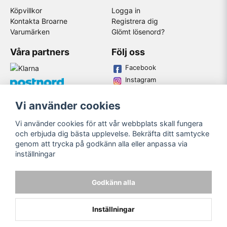
Köpvillkor
Logga in
Kontakta Broarne
Registrera dig
Varumärken
Glömt lösenord?
Våra partners
Följ oss
Facebook
Instagram
Youtube
Vi använder cookies
Broarne AB
Vi använder cookies för att vår webbplats skall fungera
© Copyright
och erbjuda dig bästa upplevelse. Bekräfta ditt samtycke
genom att trycka på godkänn alla eller anpassa via
inställningar
Godkänn alla
Inställningar