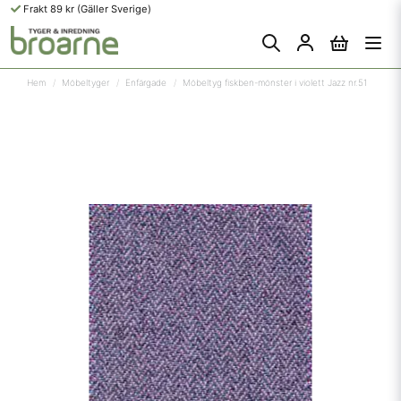
Frakt 89 kr (Gäller Sverige)
Hem
Möbeltyger
Enfärgade
Möbeltyg fiskben-mönster i violett Jazz nr.51