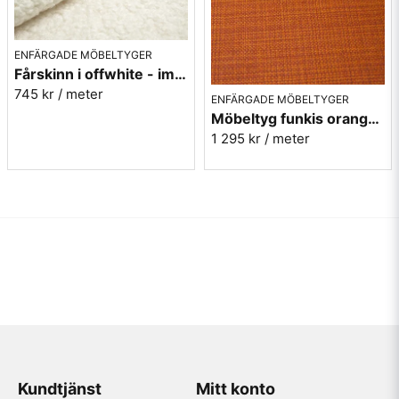
ENFÄRGADE MÖBELTYGER
Fårskinn i offwhite - imitation - Gute 102
745 kr
/ meter
ENFÄRGADE MÖBELTYGER
Möbeltyg funkis orange - Rost - Funk nr.9314
1 295 kr
/ meter
Kundtjänst
Mitt konto