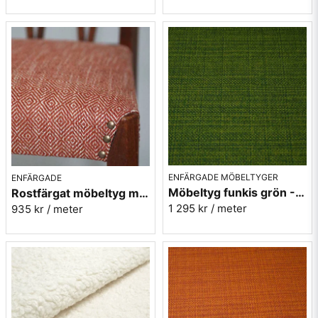
ENFÄRGADE MÖBELTYGER
ENFÄRGADE
Möbeltyg funkis grön - Grass - Funk nr.9719
Rostfärgat möbeltyg med gåsögon - Magdalena nr.31
1 295 kr
/ meter
935 kr
/ meter