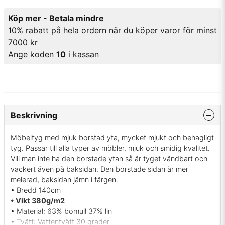
Köp mer - Betala mindre
10% rabatt på hela ordern när du köper varor för minst
7000 kr
Ange koden
10
i kassan
Beskrivning
Möbeltyg med mjuk borstad yta, mycket mjukt och behagligt
tyg. Passar till alla typer av möbler, mjuk och smidig kvalitet.
Vill man inte ha den borstade ytan så är tyget vändbart och
vackert även på baksidan. Den borstade sidan är mer
melerad, baksidan jämn i färgen.
• Bredd 140cm
• Vikt 380g/m2
• Material: 63% bomull 37% lin
• Tvätt: Vattentvätt 30 grader