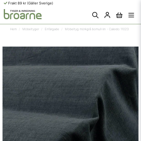
Frakt 89 kr (Gäller Sverige)
Hem
Möbeltyger
Enfärgade
Möbeltyg mörkgrå bomull-lin - Caleido 11023