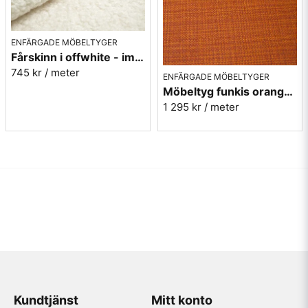
ENFÄRGADE MÖBELTYGER
Fårskinn i offwhite - imitation - Gute 102
745 kr
/ meter
ENFÄRGADE MÖBELTYGER
Möbeltyg funkis orange - Rost - Funk nr.9314
1 295 kr
/ meter
Kundtjänst
Mitt konto