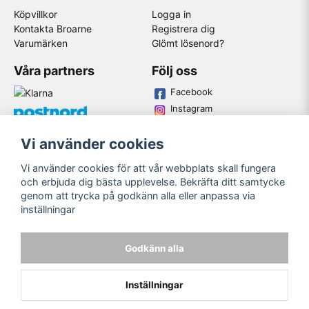
Köpvillkor
Logga in
Kontakta Broarne
Registrera dig
Varumärken
Glömt lösenord?
Våra partners
Följ oss
Facebook
Instagram
Youtube
Vi använder cookies
Broarne AB
Vi använder cookies för att vår webbplats skall fungera
© Copyright
och erbjuda dig bästa upplevelse. Bekräfta ditt samtycke
genom att trycka på godkänn alla eller anpassa via
inställningar
Godkänn alla
Inställningar