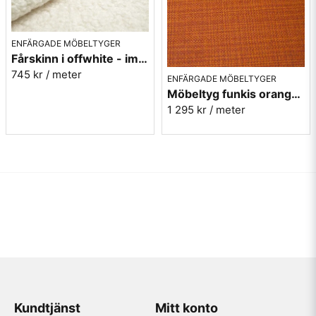
ENFÄRGADE MÖBELTYGER
Fårskinn i offwhite - imitation - Gute 102
745 kr
/ meter
ENFÄRGADE MÖBELTYGER
Möbeltyg funkis orange - Rost - Funk nr.9314
1 295 kr
/ meter
Kundtjänst
Mitt konto