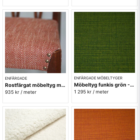
ENFÄRGADE MÖBELTYGER
ENFÄRGADE
Möbeltyg funkis grön - Grass - Funk nr.9719
Rostfärgat möbeltyg med gåsögon - Magdalena nr.31
1 295 kr
/ meter
935 kr
/ meter