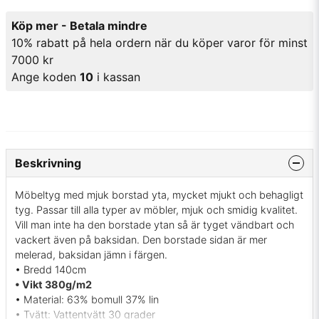
Köp mer - Betala mindre
10% rabatt på hela ordern när du köper varor för minst
7000 kr
Ange koden
10
i kassan
Beskrivning
Möbeltyg med mjuk borstad yta, mycket mjukt och behagligt
tyg. Passar till alla typer av möbler, mjuk och smidig kvalitet.
Vill man inte ha den borstade ytan så är tyget vändbart och
vackert även på baksidan. Den borstade sidan är mer
melerad, baksidan jämn i färgen.
• Bredd 140cm
• Vikt 380g/m2
• Material: 63% bomull 37% lin
• Tvätt: Vattentvätt 30 grader