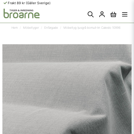
Frakt 89 kr (Gäller Sverige)
Hem
Möbeltyger
Enfärgade
Möbeltyg ljusgrå bomull-lin Caleido 10996