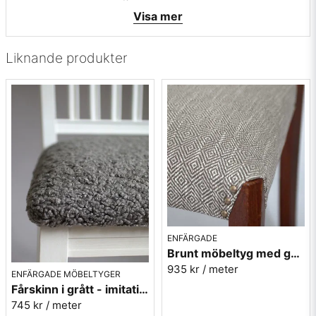
• Martindale: 32500 (ISO 12947-2)
Visa mer
• Färg: Ljusgrå i varm ton
• Miljöcetrifikat: Oekotex cert: 971521.O
• Torrgnidning: 3-5 (torrgnidning är hur mycket tyget
Liknande produkter
torrfäller, värde 5 är det bästa värdet - inget färgning alls)
• Våtgnidning: 2-5 (våtgnidning är hur tyget fäller färg i vått
tillstånd, värde 5 är det bästa värdet - ingen fällning alls)
• Pilling: 4 (ISO 12945-2) (pillig=hur mycket tyget nopprar
sig, värde 5 är det bästa testvärdet- inga noppror alls)
• Ljusäkthet:3-5 (ISO 105-B02)
• Leverantör: Nevotex Sverige
• Leveransvillkor: Beställningsvara, leveranstid ca. 7 dagar,
ingen returrätt.
Vill du ha ett tygprov? maila mig på
info@broarne.se
Här hittar du mera enfärgade möbeltyger
ENFÄRGADE
Brunt möbeltyg med gåsögon - Magdalena nr.6
935 kr
/ meter
ENFÄRGADE MÖBELTYGER
Fårskinn i grått - imitation - Gute 454
745 kr
/ meter