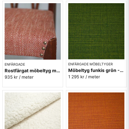
ENFÄRGADE MÖBELTYGER
ENFÄRGADE
Möbeltyg funkis grön - Grass - Funk nr.9719
Rostfärgat möbeltyg med gåsögon - Magdalena nr.31
1 295 kr
/ meter
935 kr
/ meter