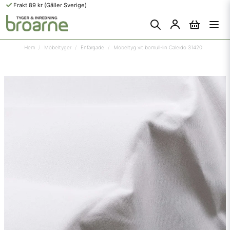
Frakt 89 kr (Gäller Sverige)
Hem
Möbeltyger
Enfärgade
Möbeltyg vit bomull-lin Caleido 31420