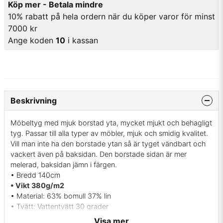
Köp mer - Betala mindre
10% rabatt på hela ordern när du köper varor för minst
7000 kr
Ange koden
10
i kassan
Beskrivning
Möbeltyg med mjuk borstad yta, mycket mjukt och behagligt
tyg. Passar till alla typer av möbler, mjuk och smidig kvalitet.
Vill man inte ha den borstade ytan så är tyget vändbart och
vackert även på baksidan. Den borstade sidan är mer
melerad, baksidan jämn i färgen.
• Bredd 140cm
• Vikt 380g/m2
• Material: 63% bomull 37% lin
• Tvätt: Vattentvätt 30 grader
• Martindale: 32500 (ISO 12947-2)
Visa mer