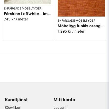
ENFÄRGADE MÖBELTYGER
Fårskinn i offwhite - imitation - Gute 102
745 kr
/ meter
ENFÄRGADE MÖBELTYGER
Möbeltyg funkis orange - Rost - Funk nr.9314
1 295 kr
/ meter
Kundtjänst
Mitt konto
Köpvillkor
Logga in