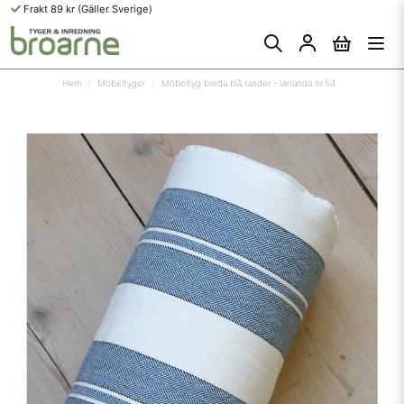
Frakt 89 kr (Gäller Sverige)
Hem
Möbeltyger
Möbeltyg breda blå ränder - Veranda nr.54