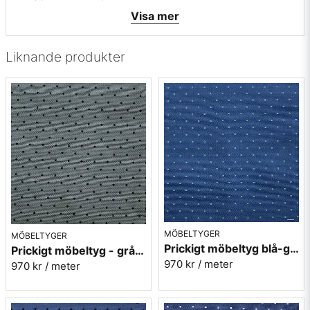
• Färger: Vit med blå ränder - Fin New England-stil eller för
Visa mer
sjönära inredning
• Mönsterbild: Längsgående
• Beställningsvara, ingen returrätt
Liknande produkter
Vill du ha ett tygprov maila mig på:
info@broarne.se
MÖBELTYGER
MÖBELTYGER
Prickigt möbeltyg blå-grön Micro nr.52
Prickigt möbeltyg - grå Micro nr.91
970 kr
/ meter
970 kr
/ meter