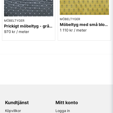
MÖBELTYGER
MÖBELTYGER
Möbeltyg med små blommor - Sippa gul nr.15 Berghem
Prickigt möbeltyg - grå Micro nr.90
1 110 kr
/ meter
970 kr
/ meter
Kundtjänst
Mitt konto
Köpvillkor
Logga in