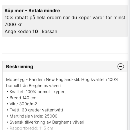
Köp mer - Betala mindre
10% rabatt på hela ordern när du köper varor för minst
7000 kr
Ange koden
10
i kassan
Beskrivning
Möbeltyg - Ränder i New England-stil. Hög kvalitet i 100%
bomull från Berghems väveri
• Kvalitet: 100% bomull i kypert
• Bredd 140 cm
• Vikt: 300g/m2
• Tvätt: 60 grader vattentvätt
• Martindale värde: 25000
• Svensk tillverkning av Berghems väveri
• Rapportbredd: 11,5 cm