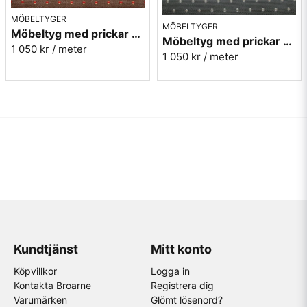
MÖBELTYGER
MÖBELTYGER
Möbeltyg med prickar - Plus nr.80 brun
Möbeltyg med prickar - Plus nr.90 grå
1 050 kr
/ meter
1 050 kr
/ meter
Kundtjänst
Mitt konto
Köpvillkor
Logga in
Kontakta Broarne
Registrera dig
Varumärken
Glömt lösenord?