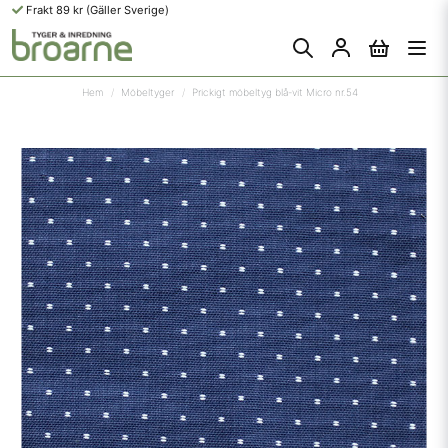
Frakt 89 kr (Gäller Sverige)
Hem
Möbeltyger
Prickigt möbeltyg blå-vit Micro nr.54