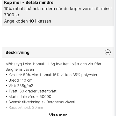
Köp mer - Betala mindre
10% rabatt på hela ordern när du köper varor för minst
7000 kr
Ange koden
10
i kassan
Beskrivning
Möbeltyg i eko-bomull.. Hög kvalitet i blått och vitt från
Berghems väveri
• Kvalitet: 50% eko-bomull 15% viskos 35% polyester
• Bredd 140 cm
• Vikt: 268g/m2
• Tvätt: 60 grader vattentvätt
• Martindale värde: 50000
• Svensk tillverkning av Berghems väveri
• Rapporthöjd: 20mm
• Färger: Blå med vita prickar
Visa mer