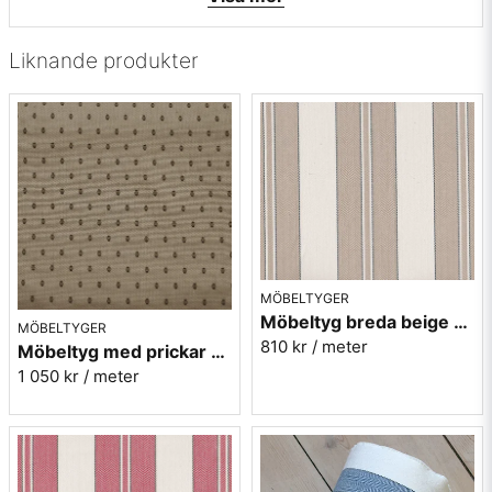
• Mönsterbild: Tvärgående
• Beställningsvara, ingen returrätt
Liknande produkter
Vill du ha ett tygprov maila mig på:
info@broarne.se
MÖBELTYGER
Möbeltyg breda beige ränder - Veranda nr.85
MÖBELTYGER
810 kr
/ meter
Möbeltyg med prickar - Plus nr.01 beige
1 050 kr
/ meter