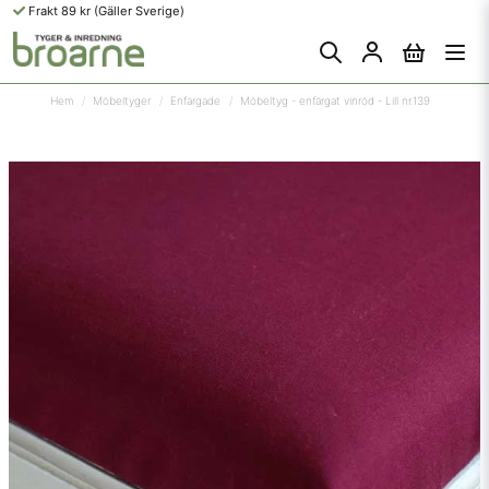
Frakt 89 kr (Gäller Sverige)
Hem
Möbeltyger
Enfärgade
Möbeltyg - enfärgat vinröd - Lill nr.139