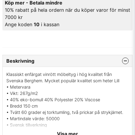
Köp mer - Betala mindre
10% rabatt på hela ordern när du köper varor för minst
7000 kr
Ange koden
10
i kassan
Beskrivning
Klassiskt enfärgat vinrött möbeltyg i hög kvalitet från
Svenska Berghem. Mycket populär kvalitet som heter Lill
• Metervara
• Vikt: 267g/m2
• 40% eko-bomull 40% Polyester 20% Viscose
• Bredd 150 cm
• Tvätt 60 grader ej torktumling, två prickar på strykjärnet.
• Martindale värde: 50000
• Svensk tillverkning
• Färg: Vinröd
Visa mer