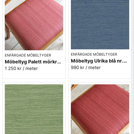
ENFÄRGADE MÖBELTYGER
ENFÄRGADE MÖBELTYGER
Möbeltyg Ulrika blå nr.51 - Carl Malmstens-kvalitet
Möbeltyg Palett mörkrosa nr.31 - Carl Malmstens-kvalitet
990 kr
/ meter
1 250 kr
/ meter