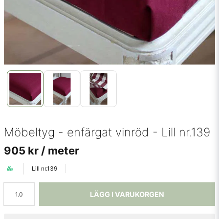
Möbeltyg - enfärgat vinröd - Lill nr.139
905 kr
/ meter
Lill nr.139
LÄGG I VARUKORGEN