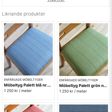
• Leveransvillkor: Beställningsvara, leveranstid 5-10 dagar,
ingen returrätt.
Liknande produkter
Berghems möbeltyg Lill - Enfärgad Vinröd är ett smidigt och
populärt tyg som är lämpligt för möbeltapetsering, draperier
och dynor. Mycket slitstark och tåligt kvalitet. Berghems
väveri grundades 1951 av Kurt Ericsson som köpte det gamla
mejeriet i Berghem och startade där sedan ett väveri.
Idag ägs och drivs verksamheten av Lena och Lennart
Ericsson.
Vill du ha ett tygprov? maila mig på
info@broarne.se
ENFÄRGADE MÖBELTYGER
ENFÄRGADE MÖBELTYGER
Möbeltyg Palett blå nr.50 - Carl Malmstens-kvalitet
Möbeltyg Palett grön nr.70 - Carl Malmstens-kvalitet
Här hittar du alla enfärgade möbeltyger
1 250 kr
/ meter
1 250 kr
/ meter