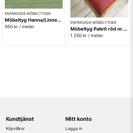
ENFÄRGADE MÖBELTYGER
Möbeltyg Hanna/Linnea grön melerad nr.75 - Carl Malmstens-kvalitet
ENFÄRGADE MÖBELTYGER
950 kr
/ meter
Möbeltyg Palett röd nr.30 - Carl Malmstens-kvalitet
1 250 kr
/ meter
Kundtjänst
Mitt konto
Köpvillkor
Logga in