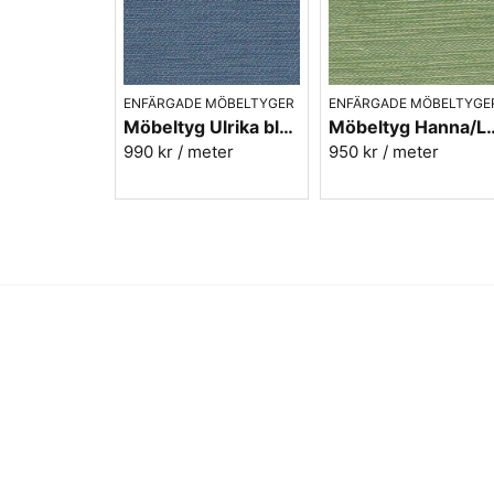
ENFÄRGADE MÖBELTYGER
ENFÄRGADE MÖBELTYGE
Möbeltyg Ulrika blå nr.51 - Carl Malmstens-kvalitet
Möbeltyg Hanna/Linnea grön melerad 
990 kr
/ meter
950 kr
/ meter