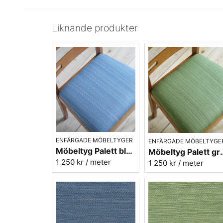
Liknande produkter
ENFÄRGADE MÖBELTYGER
ENFÄRGADE MÖBELTYGE
Möbeltyg Palett blå nr.50 - Carl Malmstens-kvalitet
Möbeltyg Palett grön nr.
1 250 kr
/ meter
1 250 kr
/ meter