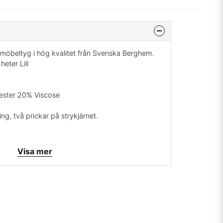
t möbeltyg i hög kvalitet från Svenska Berghem.
eter Lill
ester 20% Viscose
ng, två prickar på strykjärnet.
Visa mer
svara, leveranstid 5-10 dagar, ingen returrätt.
ärgad Marinblå är ett smidigt och populärt tyg
etsering, draperier och dynor. Mycket slitstark
s väveri grundades 1951 av Kurt Ericsson som
erghem och startade där sedan ett väveri.
eten av Lena och Lennart Ericsson.