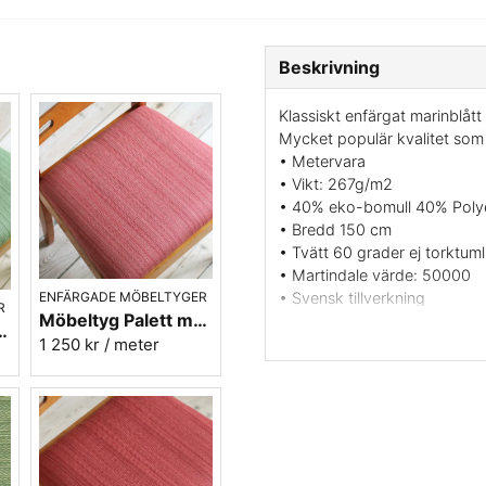
Beskrivning
Klassiskt enfärgat marinblåt
Mycket populär kvalitet som h
• Metervara
• Vikt: 267g/m2
• 40% eko-bomull 40% Poly
• Bredd 150 cm
• Tvätt 60 grader ej torktumli
• Martindale värde: 50000
ENFÄRGADE MÖBELTYGER
• Svensk tillverkning
R
Möbeltyg Palett mörkrosa nr.31 - Carl Malmstens-kvalitet
• Färg: Marinblå
70 - Carl Malmstens-kvalitet
1 250 kr
/ meter
• Leveransvillkor: Beställning
Berghems möbeltyg Lill - Enf
som är lämpligt för möbeltap
och tåligt kvalitet. Berghem
köpte det gamla mejeriet i B
Idag ägs och drivs verksamh