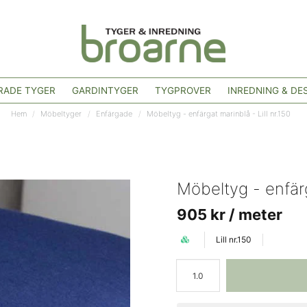
ADE TYGER
GARDINTYGER
TYGPROVER
INREDNING & DE
Hem
Möbeltyger
Enfärgade
Möbeltyg - enfärgat marinblå - Lill nr.150
Möbeltyg - enfärg
905 kr
/ meter
Lill nr.150