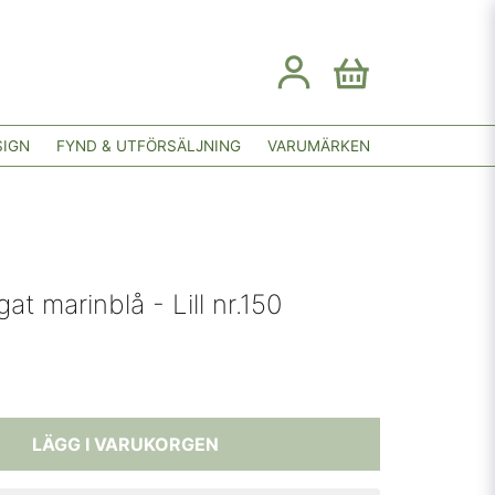
SIGN
FYND & UTFÖRSÄLJNING
VARUMÄRKEN
at marinblå - Lill nr.150
LÄGG I VARUKORGEN