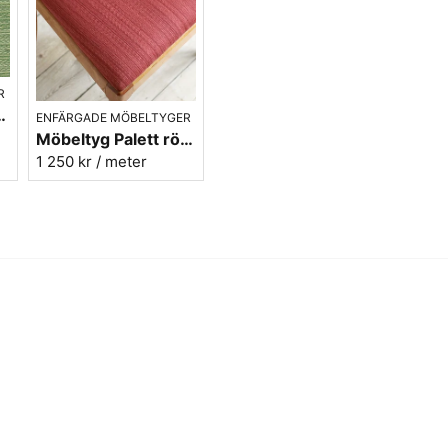
Här hittar du alla enfärgade
Vill du ha ett tygprov? maila 
R
nr.75 - Carl Malmstens-kvalitet
ENFÄRGADE MÖBELTYGER
Möbeltyg Palett röd nr.30 - Carl Malmstens-kvalitet
1 250 kr
/ meter