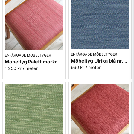
ENFÄRGADE MÖBELTYGER
ENFÄRGADE MÖBELTYGER
Möbeltyg Ulrika blå nr.51 - Carl Malmstens-kvalitet
Möbeltyg Palett mörkrosa nr.31 - Carl Malmstens-kvalitet
990 kr
/ meter
1 250 kr
/ meter