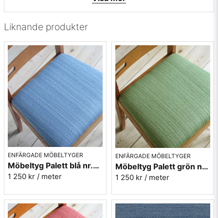
• Leveransvillkor: Beställningsvara, leveranstid 5-10 dagar,
ingen returrätt.
Liknande produkter
Berghems möbeltyg Lill - Enfärgad Grå är ett smidigt och
populärt tyg som är lämpligt för möbeltapetsering, draperier
och dynor. Mycket slitstark och tåligt kvalitet. Berghems
väveri grundades 1951 av Kurt Ericsson som köpte det gamla
mejeriet i Berghem och startade där sedan ett väveri.
Idag ägs och drivs verksamheten av Lena och Lennart
Ericsson.
Här hittar du alla enfärgade möbeltyger
Vill du ha ett tygprov? maila mig på
info@broarne.se
ENFÄRGADE MÖBELTYGER
ENFÄRGADE MÖBELTYGER
Möbeltyg Palett blå nr.50 - Carl Malmstens-kvalitet
Möbeltyg Palett grön nr.70 - Carl Malmstens-kvalitet
1 250 kr
/ meter
1 250 kr
/ meter