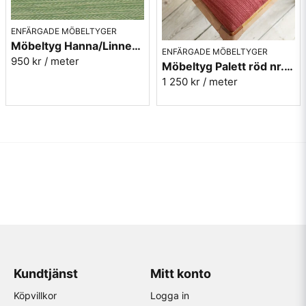
ENFÄRGADE MÖBELTYGER
Möbeltyg Hanna/Linnea grön melerad nr.75 - Carl Malmstens-kvalitet
ENFÄRGADE MÖBELTYGER
950 kr
/ meter
Möbeltyg Palett röd nr.30 - Carl Malmstens-kvalitet
1 250 kr
/ meter
Kundtjänst
Mitt konto
Köpvillkor
Logga in