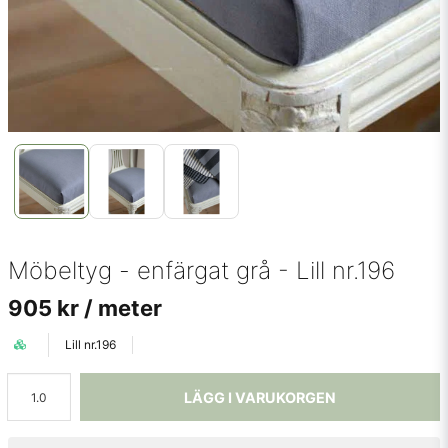
Möbeltyg - enfärgat grå - Lill nr.196
905 kr
/ meter
Lill nr.196
LÄGG I VARUKORGEN