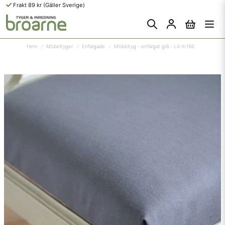
Frakt 89 kr (Gäller Sverige)
Hem
Möbeltyger
Enfärgade
Möbeltyg - enfärgat grå - Lill nr.196