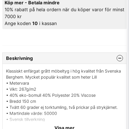
Köp mer - Betala mindre
10% rabatt på hela ordern när du köper varor för minst
7000 kr
Ange koden
10
i kassan
Beskrivning
Klassiskt enfärgat grått möbeltyg i hög kvalitet från Svenska
Berghem. Mycket populär kvalitet som heter Lill
• Metervara
• Vikt: 267g/m2
• 40% eko-bomull 40% Polyester 20% Viscose
• Bredd 150 cm
• Tvätt 60 grader ej torktumling, två prickar på strykjärnet.
• Martindale värde: 50000
• Svensk tillverkning
• Färg: Grå
Visa mer