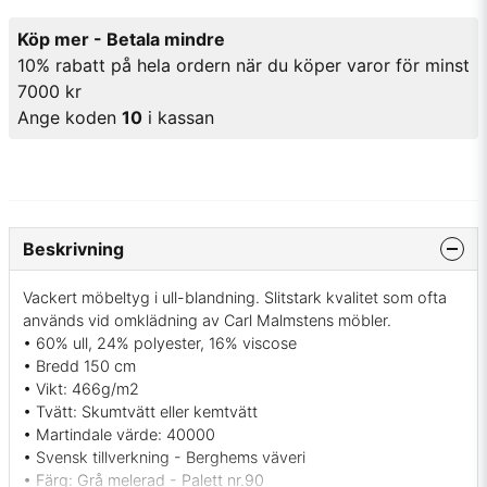
Köp mer - Betala mindre
10% rabatt på hela ordern när du köper varor för minst
7000 kr
Ange koden
10
i kassan
Beskrivning
Vackert möbeltyg i ull-blandning. Slitstark kvalitet som ofta
används vid omklädning av Carl Malmstens möbler.
• 60% ull, 24% polyester, 16% viscose
• Bredd 150 cm
• Vikt: 466g/m2
• Tvätt: Skumtvätt eller kemtvätt
• Martindale värde: 40000
• Svensk tillverkning - Berghems väveri
• Färg: Grå melerad - Palett nr.90