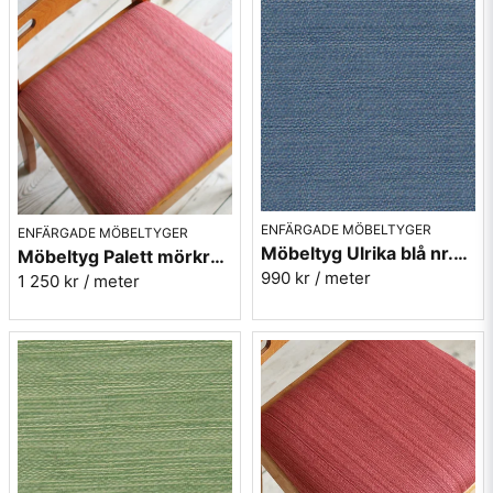
ENFÄRGADE MÖBELTYGER
ENFÄRGADE MÖBELTYGER
Möbeltyg Ulrika blå nr.51 - Carl Malmstens-kvalitet
Möbeltyg Palett mörkrosa nr.31 - Carl Malmstens-kvalitet
990 kr
/ meter
1 250 kr
/ meter