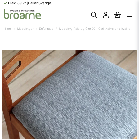
Frakt 89 kr (Gäller Sverige)
Hem
Möbeltyger
Enfärgade
Möbeltyg Palett grå nr.90 - Carl Malmstens-kvalitet