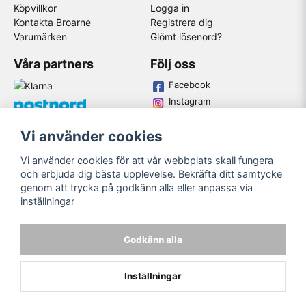
Köpvillkor
Logga in
Kontakta Broarne
Registrera dig
Varumärken
Glömt lösenord?
Våra partners
Följ oss
Facebook
Instagram
Youtube
Vi använder cookies
Broarne AB
Vi använder cookies för att vår webbplats skall fungera
© Copyright
och erbjuda dig bästa upplevelse. Bekräfta ditt samtycke
genom att trycka på godkänn alla eller anpassa via
inställningar
Godkänn alla
Inställningar