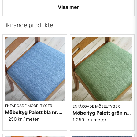
• Mönsterbild: tvärgående
Visa mer
• Beställningsvara, ingen returrätt
Vill du ha ett tygprov? maila mig på
info@broarne.se
Liknande produkter
ENFÄRGADE MÖBELTYGER
ENFÄRGADE MÖBELTYGER
Möbeltyg Palett blå nr.50 - Carl Malmstens-kvalitet
Möbeltyg Palett grön nr.70 - Carl Malmstens-kvalitet
1 250 kr
/ meter
1 250 kr
/ meter