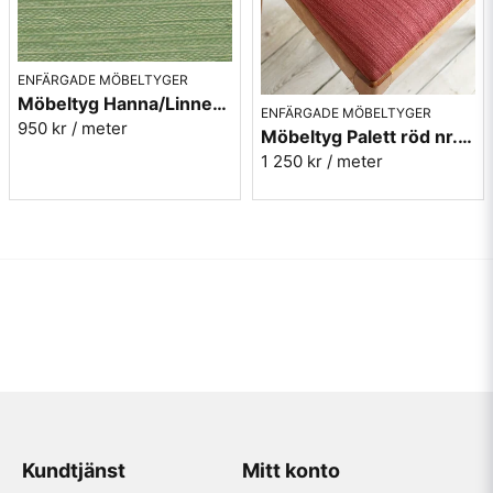
ENFÄRGADE MÖBELTYGER
Möbeltyg Hanna/Linnea grön melerad nr.75 - Carl Malmstens-kvalitet
ENFÄRGADE MÖBELTYGER
950 kr
/ meter
Möbeltyg Palett röd nr.30 - Carl Malmstens-kvalitet
1 250 kr
/ meter
Kundtjänst
Mitt konto