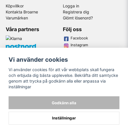
Köpvillkor
Logga in
Kontakta Broarne
Registrera dig
Varumärken
Glömt lösenord?
Våra partners
Följ oss
Facebook
Instagram
Youtube
Vi använder cookies
Broarne AB
Vi använder cookies för att vår webbplats skall fungera
© Copyright
och erbjuda dig bästa upplevelse. Bekräfta ditt samtycke
genom att trycka på godkänn alla eller anpassa via
inställningar
Godkänn alla
Inställningar