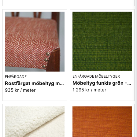
* Trevira CS är en poylesterfiber som i sig har ett flamskydd,
man har alltså inte tillsatt något för att skydda fibern på ytan.
CS står för komfort och säkerhet
Här kan du läsa mer om det smarta materialet Trevira CS
Här hittar du mera enfärgade möbeltyger
ENFÄRGADE MÖBELTYGER
ENFÄRGADE
Möbeltyg funkis grön - Grass - Funk nr.9719
Rostfärgat möbeltyg med gåsögon - Magdalena nr.31
1 295 kr
/ meter
935 kr
/ meter