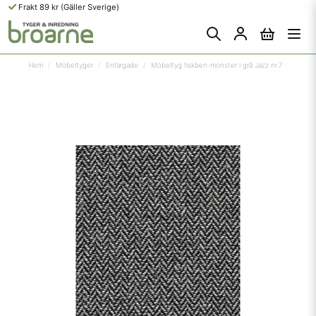
Frakt 89 kr (Gäller Sverige)
Hem
Möbeltyger
Enfärgade
Möbeltyg fiskben-mönster i grå Jazz nr.7