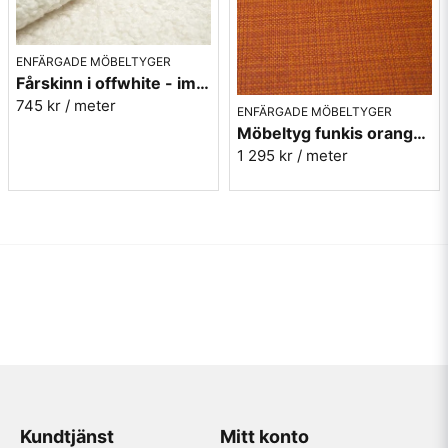
ENFÄRGADE MÖBELTYGER
Fårskinn i offwhite - imitation - Gute 102
745 kr
/ meter
ENFÄRGADE MÖBELTYGER
Möbeltyg funkis orange - Rost - Funk nr.9314
1 295 kr
/ meter
Kundtjänst
Mitt konto